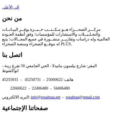
إلى الأعلى
من نحن
مركـــز الصحـــراء هــو مـكــتــب خــبــرة يوفــر البيـانــات
والتحـلـيــلات والاستشارات للمؤسسات؛ وفق أنظمة الجـودة
العالمية وله دراسات وتقاريــر منشــورة في جميع المجــالات؛ يتبع
له موقــع الصحراء ومنصة الصحراء PLUS.
اتصل بنا
المقر: شارع نيلسون مانيدلا - الحي الجامعي 56 تفرغ زينة -
انواكشوط
هاتف: 25000622 - 45250731 - 45255931
22660622 - 22406480 - 34406480
essahraa@gmail.com
-
info@essahraa.net
البريد الالكتروني:
صفحاتنا الإجتماعية