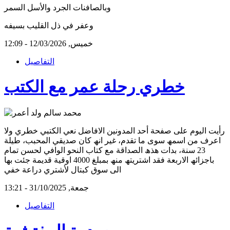
وبالصافنات الجرد والأسل السمر
وعفر في ذل القليب بسيفه
خميس, 12/03/2026 - 12:09
التفاصيل
خطري رحلة عمر مع الكتب
رأيت اليوم على صفحة أحد المدونين الافاضل نعي الكتبي خطري ولا
اعرف من اسمھ سوى ما تقدم، غير انھ كان صديقي المحبب، طيلة
23 سنة، بدات ھذھ الصداقة مع كتاب النحو الوافي لحسن تمام
باجزائھ الاربعة فقد اشتريتھ منھ بمبلغ 4000 اوقية قديمة جئت بھا
الى سوق كبتال لأشتري دراعة خفي
جمعة, 31/10/2025 - 13:21
التفاصيل