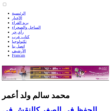
الرئيسية
الأخبار
بريد القراء
الساحل والصحراء
رأي حر
كتاب عرب
تكنولوجيا
اتصل بنا
الأرشيف
Français
محمد سالم ولد أعمر
الحفظ في الصغر كالنقش في