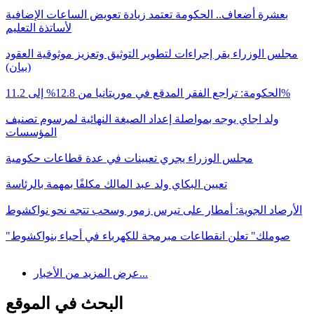
بعشرة أضعاف.. الحكومة تعتمد زيادة تعويض الساعات الإضافية
لأساتذة التعليم
مجلس الوزراء يقر إجراءات لتطوير التوثيق وتعزيز موثوقية العقود
(بيان)
الحكومة: تراجع الفقر المدقع في موريتانيا من 12.8% إلى 11.2%
ولد اجاي يوجه بمواصلة إعداد الصيغة النهائية لمرسوم تصنيف
المؤسسات
مجلس الوزراء يجري تعيينات في عدة قطاعات حكومية
تعيين البكاي ولد عبد المالك مكلفًا بمهمة بالرئاسة
الأرصاد الجوية: أمطار على تيرس زمور وسحب تتجه نحو نواكشوط
"صوملك" تعلن انقطاعات مبرمجة للكهرباء في أحياء بنواكشوط
عرض المزيد من الأخبار...
البحث في الموقع