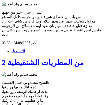
علم اي شيء خير من جھلھ
من باب ان علم اي شيء خير من جھلھ، فلعل المدعو
ھو اول متخنث شھير في ھذھ البلاد، وقد كان من شانھ ات اراد
اعداؤھ قتلھ فافتدى منھم بان تعھد لھم بالانسلاخ من الرجولية
فلبس لبس النساء وتزيى بحليھن فسمن كسمنھن وجالسھن الى ان
مات
أحد, 24/08/2025 - 08:38
التفاصيل
من المطريات الشنقيطية 2
الشيخ محمدو بن حنبل الحسني:
ذه براياك باريها ورازقها.
.مدت لرحمتك الوسعى روامقها
وقد تعاظمهم ما شف مُعظمهم.
.بثاًّ وأعظُمَهم ما زال عارقها
تياسرت هي والأدواء مالهمُ..