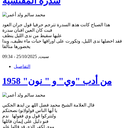
سدرة المفتشية
ھذا الصباح كانت ھذھ السدرة تترجم حرفيا قول جران العود
فبت كان العين افنان سدرة
عليھا سقيط من ندى الليل ينطف
فقد اخضلھا ندى الليل، وتكورت على اوراقھا حبات ماء نظيف، وبدا
يخضورھا متألقا
سبت, 25/10/2025 - 09:34
التفاصيل
من أدب "وي" و " نون" 1958
قال العلامة الشيخ محمد فضل اللھ بن ايدھ الجكني
يا أيها الناس قولوا(نو) نصحتكم
ولتتركوا قول وي فقولها ندم
فنو دليل على إيمان قائلها
ووى لكفر الذي قد قالها علم