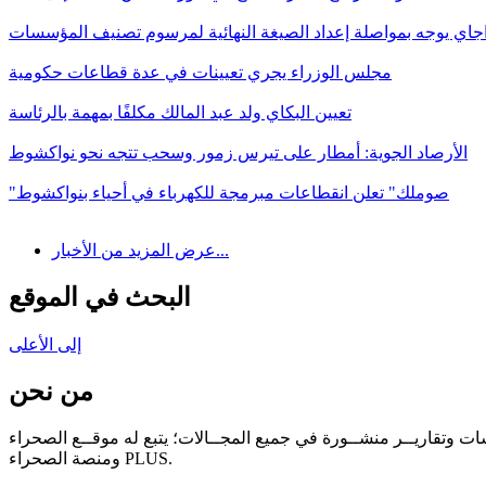
اجاي يوجه بمواصلة إعداد الصيغة النهائية لمرسوم تصنيف المؤسسات
مجلس الوزراء يجري تعيينات في عدة قطاعات حكومية
تعيين البكاي ولد عبد المالك مكلفًا بمهمة بالرئاسة
الأرصاد الجوية: أمطار على تيرس زمور وسحب تتجه نحو نواكشوط
"صوملك" تعلن انقطاعات مبرمجة للكهرباء في أحياء بنواكشوط
عرض المزيد من الأخبار...
البحث في الموقع
إلى الأعلى
من نحن
سات وتقاريــر منشــورة في جميع المجــالات؛ يتبع له موقــع الصحراء
ومنصة الصحراء PLUS.