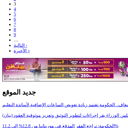
3
4
5
6
7
8
9
…
التالية ›
الأخيرة »
جديد الموقع
اف.. الحكومة تعتمد زيادة تعويض الساعات الإضافية لأساتذة التعليم
س الوزراء يقر إجراءات لتطوير التوثيق وتعزيز موثوقية العقود (بيان)
الحكومة: تراجع الفقر المدقع في موريتانيا من 12.8% إلى 11.2%