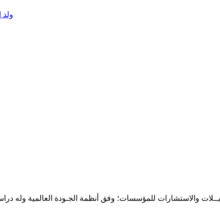
ولد 
حـلـيــلات والاستشارات للمؤسسات؛ وفق أنظمة الجـودة العالمية وله درا