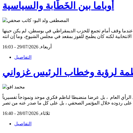
أوباما بين الخَطَابة والسياسية
ع مراقبون بزوغ نجم الرئيس الأمريكي الأسبق باراك أوباما كواحد من أمهر السياسيين في فن الخَطَابة إلى إحدى ليالي صيف 2004، عندما وقف أمام تجمع للحزب الديمقراطي في بوسطن، لم يكن حينها
الانتخابية لكنه كان يطمح للفوز بمقعد في مجلس الشيوخ، وما إن انته
أربعاء, 29/07/2026 - 16:03
التفاصيل
مة لرؤية وخطاب الرئيس غزواني
أي العام ، بل عرضا منضبطا لناظم فكري موحد ونموذجاً تفسيرياً
على ردوده خلال المؤتمر الصحفي ، بل على كل ما صدر عنه من تصر
ثلاثاء, 28/07/2026 - 16:40
التفاصيل