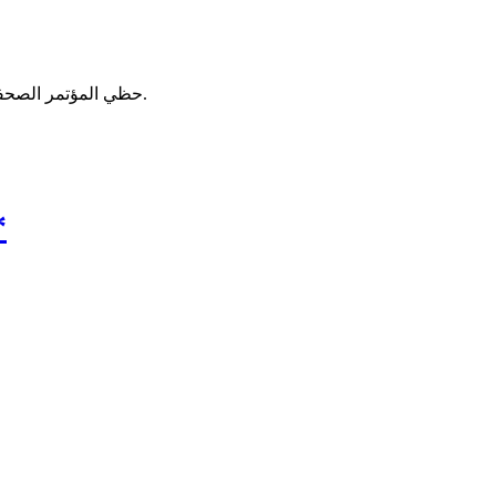
حظي المؤتمر الصحفي الذي نظمه رئيس الجمهورية محمد ولد الشيخ الغزواني، باهتمام واسع من الموريتانيين منذ الإعلان عنه وحتى لحظة بثه عبر وسائل الإعلام.
المؤتمر الصحفي للرئيس..