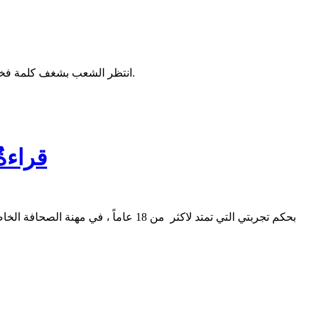
انتظر الشعب بشغف كلمة فخامة رئيس الجمهورية، فكان اللقاء فرصة لإشباع فضول الرأي العام، وتقديم إجابات واضحة ومباشرة حول مختلف القضايا الوطنية والإقليمية.
قراءة
بحكم تجربتي التي تمتد لاكثر من 18 