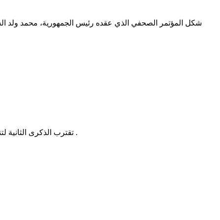
شكل المؤتمر الصحفي الذي عقده رئيس الجمهورية، محمد ولد الشيخ
تقترب الذكرى الثانية لتنصيب فخامة الرئيس محمد ولد الشيخ الغزواني، فتتجه الأنظار، على نحو طبيعي، إلى ما تحقق من منجزات مادية وما أُنجز من مشاريع تنموية .