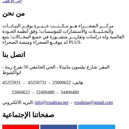
إلى الأعلى
من نحن
مركـــز الصحـــراء هــو مـكــتــب خــبــرة يوفــر البيـانــات
والتحـلـيــلات والاستشارات للمؤسسات؛ وفق أنظمة الجـودة
العالمية وله دراسات وتقاريــر منشــورة في جميع المجــالات؛ يتبع
له موقــع الصحراء ومنصة الصحراء PLUS.
اتصل بنا
المقر: شارع نيلسون مانيدلا - الحي الجامعي 56 تفرغ زينة -
انواكشوط
هاتف: 25000622 - 45250731 - 45255931
22660622 - 22406480 - 34406480
essahraa@gmail.com
-
info@essahraa.net
البريد الالكتروني:
صفحاتنا الإجتماعية