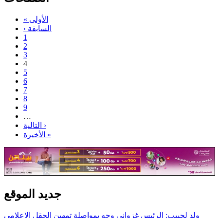
« الأولى
‹ السابقة
1
2
3
4
5
6
7
8
9
…
التالية ›
الأخيرة »
جديد الموقع
ولد لحبيب: الرئيس غزواني وجه بمواصلة تمهين الحقل الإعلامي