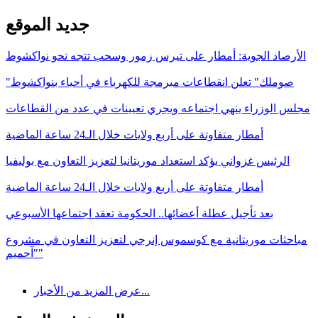
جديد الموقع
الأرصاد الجوية: أمطار على تيرس زمور وسحب تتجه نحو نواكشوط
"صوملك" تعلن انقطاعات مبرمجة للكهرباء في أحياء بنواكشوط
مجلس الوزراء ينهي اجتماعه ويجري تعيينات في عدد من القطاعات
أمطار متفاوتة على أربع ولايات خلال الـ24 ساعة الماضية
الرئيس غزواني يؤكد استعداد موريتانيا لتعزيز التعاون مع بوليفيا
أمطار متفاوتة على أربع ولايات خلال الـ24 ساعة الماضية
بعد تأجيل عطلة أعضائها.. الحكومة تعقد اجتماعها الأسبوعي
مباحثات موريتانية مع كوسموس إنرجي لتعزيز التعاون في مشروع
"آحميم"
عرض المزيد من الأخبار...