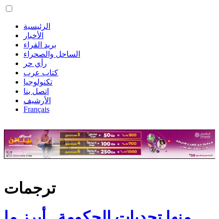
الرئيسية
الأخبار
بريد القراء
الساحل والصحراء
رأي حر
كتاب عرب
تكنولوجيا
اتصل بنا
الأرشيف
Français
ترجمات
منها تحديات الحكومة.. أبرز ما