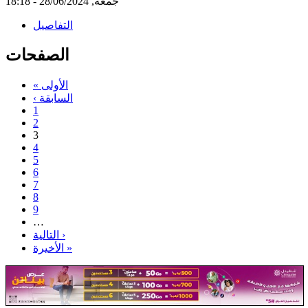
جمعة, 28/06/2024 - 18:18
التفاصيل
الصفحات
« الأولى
‹ السابقة
1
2
3
4
5
6
7
8
9
…
التالية ›
الأخيرة »