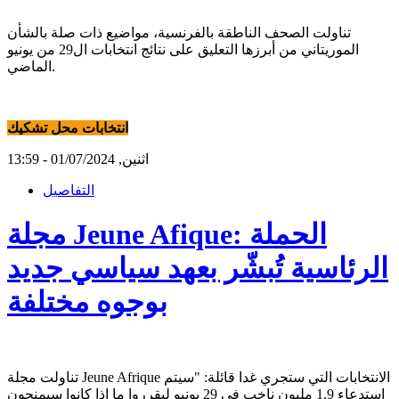
تناولت الصحف الناطقة بالفرنسية، مواضيع ذات صلة بالشأن
الموريتاني من أبرزها التعليق على نتائج انتخابات ال29 من يونيو
الماضي.
انتخابات محل تشكيك
اثنين, 01/07/2024 - 13:59
التفاصيل
مجلة Jeune Afique: الحملة
الرئاسية تُبشّر بعهد سياسي جديد
بوجوه مختلفة
تناولت مجلة Jeune Afrique الانتخابات التي ستجري غدا قائلة: "سيتم
استدعاء 1.9 مليون ناخب في 29 يونيو ليقرروا ما إذا كانوا سيمنحون