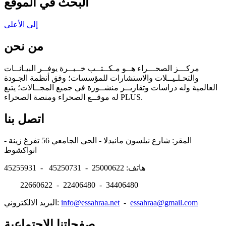
البحث في الموقع
إلى الأعلى
من نحن
مركـــز الصحـــراء هــو مـكــتــب خــبــرة يوفــر البيـانــات
والتحـلـيــلات والاستشارات للمؤسسات؛ وفق أنظمة الجـودة
العالمية وله دراسات وتقاريــر منشــورة في جميع المجــالات؛ يتبع
له موقــع الصحراء ومنصة الصحراء PLUS.
اتصل بنا
المقر: شارع نيلسون مانيدلا - الحي الجامعي 56 تفرغ زينة -
انواكشوط
هاتف: 25000622 - 45250731 - 45255931
22660622 - 22406480 - 34406480
essahraa@gmail.com
-
info@essahraa.net
البريد الالكتروني:
صفحاتنا الإجتماعية