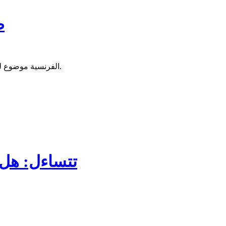
ص
تناولت صحفية Libération الفرنسية موضوع لجوء الماليين إلى موريتانيا هربا من الحرب في بلادهم، وتأثير هذا اللجوء على الموارد في الحوض الشرقي بموريتانيا.
مجلة ne Afrique