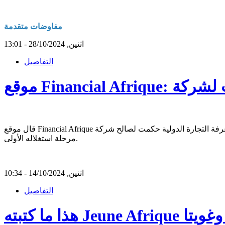
مفاوضات متقدمة
اثنين, 28/10/2024 - 13:01
التفاصيل
قال موقع Financial Afrique إنّ غرفة التجارة الدولية حكمت لصالح شركة bp لتسويق الغاز (فرع شركة بي بي البريطانية) فيما يتعلّق بحقها في تسويق الغاز المستخرج من حقل السلحفاة الكبيرة/آحميّم في
مرحلة استغلاله الأولى.
اثنين, 14/10/2024 - 10:34
التفاصيل
واني وغويتا