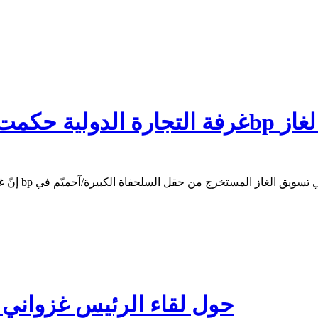
 لشركةbp لتسويق الغاز
هذا ما كتبته Jeune Afrique حول لقاء الرئيس غز