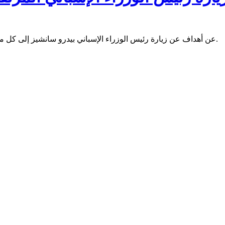
تساء موقع Afrik عن أهداف عن زيارة رئيس الوزراء الإسباني بيدرو سانشيز إلى كل من موريتانيا والسنغال وغامبيا ابتداء من 27 أغسطس.