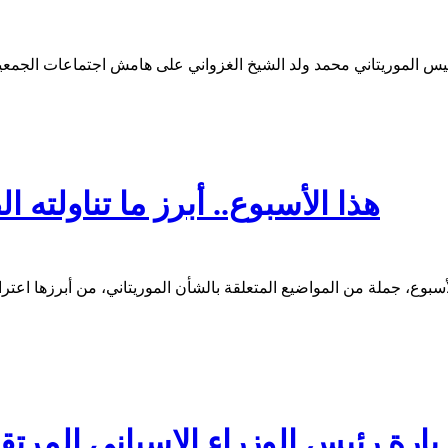
هذا الأسبوع.. أبرز ما تناولته 
 موقع Afrik على زيارة رئيس الوزراء الإسباني الم