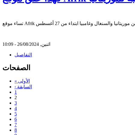
اثنين, 26/08/2024 - 10:09
التفاصيل
الصفحات
« الأولى
‹ السابقة
1
2
3
4
5
6
7
8