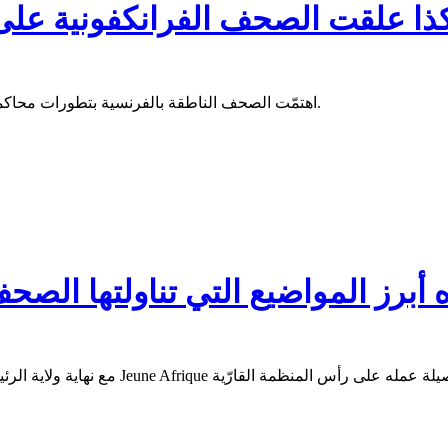
ذا علقت الصحف الفرانكفونية على
اهتمّت الصحف الناطقة بالفرنسية بتطورات محاكمة الرئيس السابق محمد ولد عبد العزيز خاصّة بعد طلبات النيابة أمسِ.
 أبرز المواضيع التي تناولتها الصح