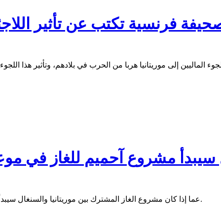
حيفة فرنسية تكتب عن تأثير اللاجئي
Jeu تتساءل: هل سيبدأ مشروع آحميم للغاز في
تساءلت مجلة Jeune Afrique عما إذا كان مشروع الغاز المشترك بين موريتانيا والسنغال سيبدأ في موعده المتوقّع أم سيتأخّر من جديد.