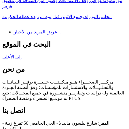
موريتانيا تدعو إلى وقف الاعتداءات وصون أمن الملاحة في مضيق
هرمز
مجلس الوزراء يجتمع الاثنين قبل يوم من بدء عطلة الحكومة
عرض المزيد من الأخبار...
البحث في الموقع
إلى الأعلى
من نحن
مركـــز الصحـــراء هــو مـكــتــب خــبــرة يوفــر البيـانــات
والتحـلـيــلات والاستشارات للمؤسسات؛ وفق أنظمة الجـودة
العالمية وله دراسات وتقاريــر منشــورة في جميع المجــالات؛ يتبع
له موقــع الصحراء ومنصة الصحراء PLUS.
اتصل بنا
المقر: شارع نيلسون مانيدلا - الحي الجامعي 56 تفرغ زينة -
انواكشوط