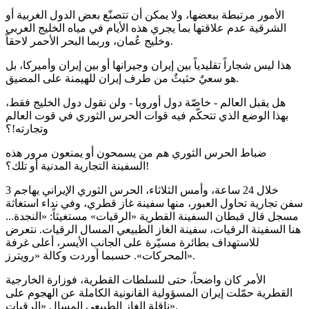
الأمور مرتبطة ببعضها، ولا يمكن أن تتصنّع بعض الدول الغربية أو
الشرقية عدم علاقتها بما يجري هذه الأيام في مياه الخليج العربي
وخليج عُمان، وربما البحر الأحمر لاحقاً.
هذا ليس شجاراً تقليدياً بين إيران وجيرانها أو بين إيران وأميركا، بل
هو سعيٌ حثيثٌ من طرف إيران للهيمنة على المضيق.
هل يقبل العالم - خاصّة دول أوروبا - ولن نقول دول الخليج فقط،
بهذا الوضع الذي تتحكّم فيه قوات الحرس الثوري في قوت العالم
وتجارته!؟
ضباط الحرس الثوري هم من يسمحون أو يمنعون مرور هذه
السفينة التجارية المدنية أو تلك؟!
خلال 24 ساعة، وأمس الثلاثاء، الحرس الثوري الإيراني يهاجم 3
سفن تجارية تحاول العبور، منها سفينة غاز قطري، وفي نداء استغاثة
مسجل قال قبطان السفينة القطرية «الرقيات» مستغيثاً: «النجدة...
هنا السفينة الرقيات، سفينة الغاز الطبيعي المسال الرقيات. نتعرض
للاستهداف بطائرة مسيّرة على الجانب الأيسر، أعلى غرفة
المحركات». حسبما أوردت وكالة «رويترز».
الأمر كان واضحاً، حتى للسلطات القطرية، فوزارة الخارجية
القطرية حمّلت إيران المسؤولية القانونية الكاملة عن الهجوم على
ناقلة الغاز الطبيعي المسال «الرقيات».