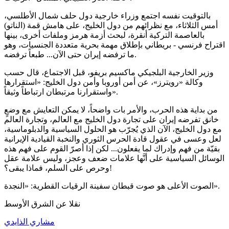
بالتوقيت نفسه اجتمع وزراء خارجية دول حلف شمال الأطلسي،
أمس الثلاثاء، مع نظرائهم من دول الخليج، على هامش قمة (الناتو)
بالعاصمة التركية أنقرة، لبحث أزمة هرمز وملفات أخرى، بينها
اقتراح فرنسي - بريطاني بإطلاق مهمة بحرية متعددة الجنسيات، وهو
ما ترفضه إيران حتى الآن... طبعاً ترفضه.
وزير الخارجية البلجيكي ماكسيم بريفو، قبل الاجتماع، قال حسب
وكالة «رويترز»، عن أمن أوروبا وأمن دول الخليج: «استقرارها
واستقرارنا مرتبطان ارتباطاً وثيقاً».
من بداية هذه الحرب، والأمر بات واضحاً، لا يمكن التعايش مع وضعٍ
خانق تفرضه إيران على تجارة دول الخليج مع العالم، وتجارة العالم
مع دول الخليج، الآن الذي يُجرّب هو الحلول السياسية والدبلوماسية،
لعل وعسى في عقول قادة الحرس الثوري والنخبة القيادية الإيرانية
بقيّة من فهم وإدراك لما يفعلون... لكن إذا أصرّ القوم على فهم هذه
الوسائل السياسية على أنَّها علامات ضعف وعجز، وليس علامة عقل
وحرص على السلم، فماذا يبقى؟!
الصوت الأعلى هو صوت قبطان سفينة الرقيات القطرية: «النجدة».
نقلا عن الشرق الأوسط
مشاري الذايدي