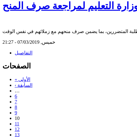
زارة التعليم لمراجعة صرف المنح
خميس, 07/03/2019 - 21:27
التفاصيل
الصفحات
« الأولى
‹ السابقة
…
6
7
8
9
10
11
12
13