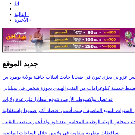
14
…
التالية ›
الأخيرة »
جديد الموقع
يس غزواني يعزي تبون في ضحايا حادث انقلاب حافلة بولاية بومرداس
ضبط خمسة كيلوغرامات من القنب الهندي بحوزة شخص في سيلبابي
قد تصل نواكشوط.. الأرصاد تتوقع أمطارا على عدة ولايات
: السنوات السبع الماضية أرست أسس اقتصاد أكثر صمودا واستقلالية
خاب مجلس الهيئة الوطنية للمحامين بعد فوز ولد أعمر بمنصب النقيب
تساقطات مطرية متفاوتة في ولايتين خلال الساعات الماضية