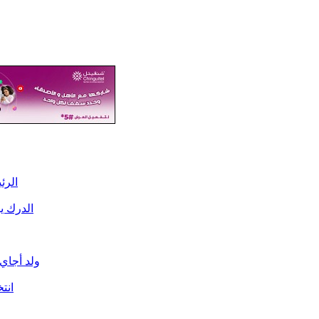
الرئ
الدرك ي
ولد أجاي
انت