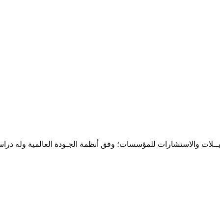
حـلـيــلات والاستشارات للمؤسسات؛ وفق أنظمة الجـودة العالمية وله درا
المقر: شارع نيلسون مانيدلا - الحي الجامعي 56 تفرغ زينة - انواكشوط