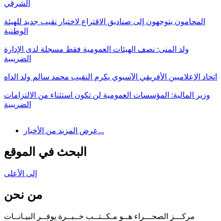
الشرقي
المحامون يتوجهون إلى صناديق الاقتراع لاختيار نقيب جديد للهيئة
الوطنية
ولد المنى: نصف الهيئات العمومية فقط مسجلة لدى الإدارة
الضريبية
اتحاد الإعلاميين الأفريقي الآسيوي يكرم النقيب محمد سالم ولد الداه
وزير المالية: المؤسسات العمومية لن تكون استثناء من الالتزامات
الضريبية
عرض المزيد من الأخبار...
البحث في الموقع
إلى الأعلى
من نحن
مركـــز الصحـــراء هــو مـكــتــب خــبــرة يوفــر البيـانــات