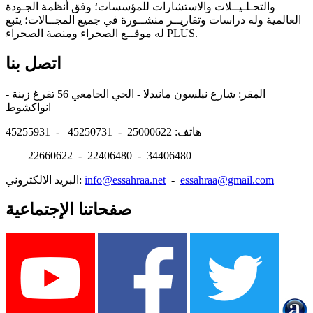
والتحـلـيــلات والاستشارات للمؤسسات؛ وفق أنظمة الجـودة
العالمية وله دراسات وتقاريــر منشــورة في جميع المجــالات؛ يتبع
له موقــع الصحراء ومنصة الصحراء PLUS.
اتصل بنا
المقر: شارع نيلسون مانيدلا - الحي الجامعي 56 تفرغ زينة -
انواكشوط
هاتف: 25000622 - 45250731 - 45255931
22660622 - 22406480 - 34406480
essahraa@gmail.com
-
info@essahraa.net
البريد الالكتروني:
صفحاتنا الإجتماعية