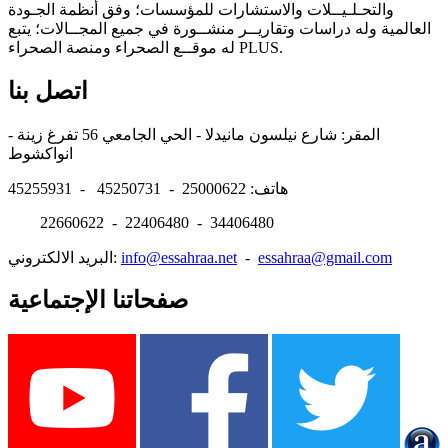
والتحـلـيــلات والاستشارات للمؤسسات؛ وفق أنظمة الجـودة
العالمية وله دراسات وتقاريــر منشــورة في جميع المجــالات؛ يتبع
له موقــع الصحراء ومنصة الصحراء PLUS.
اتصل بنا
المقر: شارع نيلسون مانيدلا - الحي الجامعي 56 تفرغ زينة -
انواكشوط
هاتف: 25000622 - 45250731 - 45255931
22660622 - 22406480 - 34406480
essahraa@gmail.com
-
info@essahraa.net
البريد الالكتروني:
صفحاتنا الإجتماعية