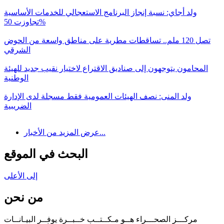
ولد أجاي: نسبة إنجاز البرنامج الاستعجالي للخدمات الأساسية
تجاوزت 50%
تصل 120 ملم.. تساقطات مطرية على مناطق واسعة من الحوض
الشرقي
المحامون يتوجهون إلى صناديق الاقتراع لاختيار نقيب جديد للهيئة
الوطنية
ولد المنى: نصف الهيئات العمومية فقط مسجلة لدى الإدارة
الضريبية
عرض المزيد من الأخبار...
البحث في الموقع
إلى الأعلى
من نحن
مركـــز الصحـــراء هــو مـكــتــب خــبــرة يوفــر البيـانــات