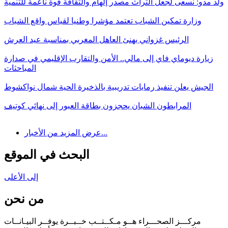
ولد مدو: نسعى لجعل التراث مصدر إلهام والثقافة قوة ناعمة للتنمية
وزارة تمكين الشباب تعتمد مؤشرا وطنيا لقياس واقع الشباب
الرئيس غزواني يهنئ العاهل المغربي بمناسبة عيد العرش
زيارة ديوماي فاي إلى مالي.. الأمن والتقارب الإقليمي في صدارة
المباحثات
الجيش يعلن تنفيذ رمايات تدريبية بالذخيرة الحية شمال نواكشوط
المرابطون الشبان يحجزون بطاقة العبور إلى نهائي كوتيف
عرض المزيد من الأخبار...
البحث في الموقع
إلى الأعلى
من نحن
مركـــز الصحـــراء هــو مـكــتــب خــبــرة يوفــر البيـانــات