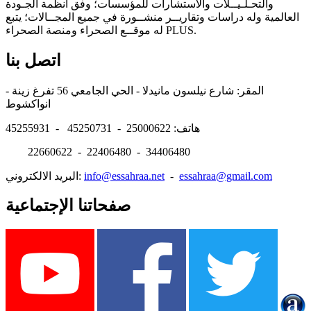
والتحـلـيــلات والاستشارات للمؤسسات؛ وفق أنظمة الجـودة
العالمية وله دراسات وتقاريــر منشــورة في جميع المجــالات؛ يتبع
له موقــع الصحراء ومنصة الصحراء PLUS.
اتصل بنا
المقر: شارع نيلسون مانيدلا - الحي الجامعي 56 تفرغ زينة -
انواكشوط
هاتف: 25000622 - 45250731 - 45255931
22660622 - 22406480 - 34406480
essahraa@gmail.com
-
info@essahraa.net
البريد الالكتروني:
صفحاتنا الإجتماعية