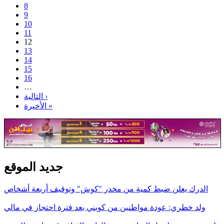
8
9
10
11
12
13
14
15
16
…
التالية ›
الأخيرة »
جديد الموقع
الدرك يعلن ضبط كمية من مخدر "كوش" وتوقيف أربعة أشخاص
ولد خطري: عودة مواطنين من كوبني بعد فترة احتجاز في مالي