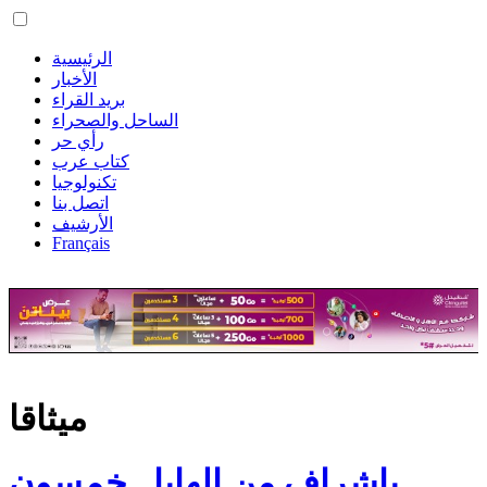
الرئيسية
الأخبار
بريد القراء
الساحل والصحراء
رأي حر
كتاب عرب
تكنولوجيا
اتصل بنا
الأرشيف
Français
ميثاقا
بإشراف من الهابا.. خمسون