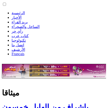
الرئيسية
الأخبار
بريد القراء
الساحل والصحراء
رأي حر
كتاب عرب
تكنولوجيا
اتصل بنا
الأرشيف
Français
ميثاقا
بإشراف من الهابا.. خمسون