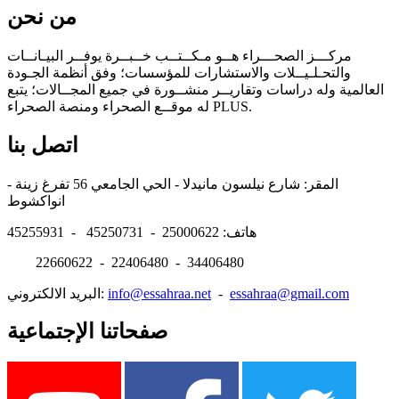
من نحن
مركـــز الصحـــراء هــو مـكــتــب خــبــرة يوفــر البيـانــات
والتحـلـيــلات والاستشارات للمؤسسات؛ وفق أنظمة الجـودة
العالمية وله دراسات وتقاريــر منشــورة في جميع المجــالات؛ يتبع
له موقــع الصحراء ومنصة الصحراء PLUS.
اتصل بنا
المقر: شارع نيلسون مانيدلا - الحي الجامعي 56 تفرغ زينة -
انواكشوط
هاتف: 25000622 - 45250731 - 45255931
22660622 - 22406480 - 34406480
essahraa@gmail.com
-
info@essahraa.net
البريد الالكتروني:
صفحاتنا الإجتماعية