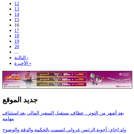
12
13
14
15
16
17
18
19
20
…
التالية ›
الأخيرة »
جديد الموقع
بعد أشهر من التوتر.. عطاف يستقبل السفير المالي بعد استئناف
مهامه
ولد اجاي: أجوبة الرئيس غزواني اتسمت بالحكمة والدقة والوضوح