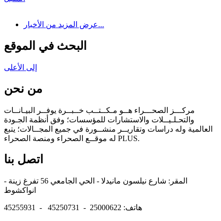
عرض المزيد من الأخبار...
البحث في الموقع
إلى الأعلى
من نحن
مركـــز الصحـــراء هــو مـكــتــب خــبــرة يوفــر البيـانــات
والتحـلـيــلات والاستشارات للمؤسسات؛ وفق أنظمة الجـودة
العالمية وله دراسات وتقاريــر منشــورة في جميع المجــالات؛ يتبع
له موقــع الصحراء ومنصة الصحراء PLUS.
اتصل بنا
المقر: شارع نيلسون مانيدلا - الحي الجامعي 56 تفرغ زينة -
انواكشوط
هاتف: 25000622 - 45250731 - 45255931