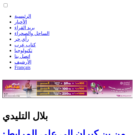
الرئيسية
الأخبار
بريد القراء
الساحل والصحراء
رأي حر
كتاب عرب
تكنولوجيا
اتصل بنا
الأرشيف
Français
بلال التليدي
من بن كيران إلى علي المرابط: