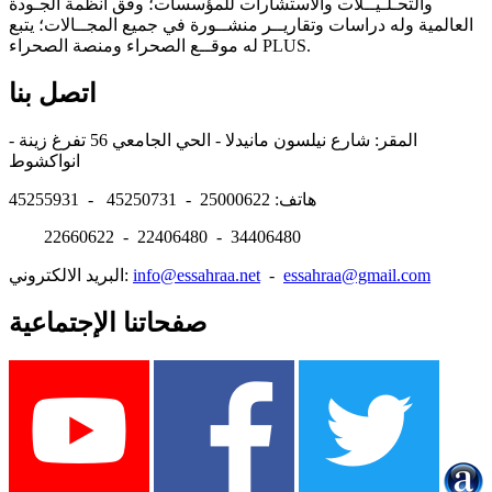
والتحـلـيــلات والاستشارات للمؤسسات؛ وفق أنظمة الجـودة
العالمية وله دراسات وتقاريــر منشــورة في جميع المجــالات؛ يتبع
له موقــع الصحراء ومنصة الصحراء PLUS.
اتصل بنا
المقر: شارع نيلسون مانيدلا - الحي الجامعي 56 تفرغ زينة -
انواكشوط
هاتف: 25000622 - 45250731 - 45255931
22660622 - 22406480 - 34406480
essahraa@gmail.com
-
info@essahraa.net
البريد الالكتروني:
صفحاتنا الإجتماعية