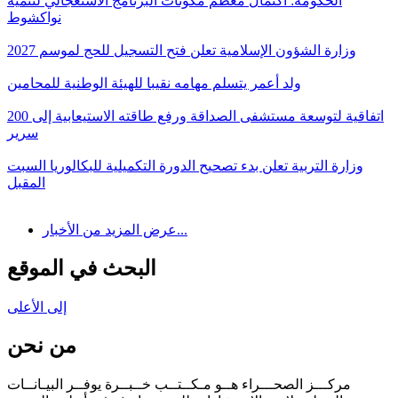
الحكومة: اكتمال معظم مكونات البرنامج الاستعجالي لتنمية
نواكشوط
وزارة الشؤون الإسلامية تعلن فتح التسجيل للحج لموسم 2027
ولد أعمر يتسلم مهامه نقيبا للهيئة الوطنية للمحامين
اتفاقية لتوسعة مستشفى الصداقة ورفع طاقته الاستيعابية إلى 200
سرير
وزارة التربية تعلن بدء تصحيح الدورة التكميلية للبكالوريا السبت
المقبل
عرض المزيد من الأخبار...
البحث في الموقع
إلى الأعلى
من نحن
مركـــز الصحـــراء هــو مـكــتــب خــبــرة يوفــر البيـانــات