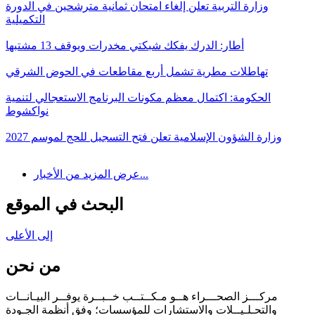
وزارة التربية تعلن إلغاء امتحان ثمانية مترشحين في الدورة
التكميلية
أطار: الدرك يفكك شبكتي مخدرات ويوقف 13 مشتبها
تهاطلات مطرية تشمل أربع مقاطعات في الحوض الشرقي
الحكومة: اكتمال معظم مكونات البرنامج الاستعجالي لتنمية
نواكشوط
وزارة الشؤون الإسلامية تعلن فتح التسجيل للحج لموسم 2027
عرض المزيد من الأخبار...
البحث في الموقع
إلى الأعلى
من نحن
مركـــز الصحـــراء هــو مـكــتــب خــبــرة يوفــر البيـانــات
والتحـلـيــلات والاستشارات للمؤسسات؛ وفق أنظمة الجـودة