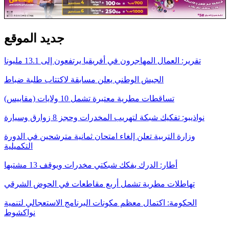
جديد الموقع
تقرير: العمال المهاجرون في أفريقيا يرتفعون إلى 13.1 مليونا
الجيش الوطني يعلن مسابقة لاكتتاب طلبة ضباط
تساقطات مطرية معتبرة تشمل 10 ولايات (مقاييس)
نواذيبو: تفكيك شبكة لتهريب المخدرات وحجز 8 زوارق وسيارة
وزارة التربية تعلن إلغاء امتحان ثمانية مترشحين في الدورة
التكميلية
أطار: الدرك يفكك شبكتي مخدرات ويوقف 13 مشتبها
تهاطلات مطرية تشمل أربع مقاطعات في الحوض الشرقي
الحكومة: اكتمال معظم مكونات البرنامج الاستعجالي لتنمية
نواكشوط