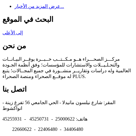
عرض المزيد من الأخبار...
البحث في الموقع
إلى الأعلى
من نحن
مركـــز الصحـــراء هــو مـكــتــب خــبــرة يوفــر البيـانــات
والتحـلـيــلات والاستشارات للمؤسسات؛ وفق أنظمة الجـودة
العالمية وله دراسات وتقاريــر منشــورة في جميع المجــالات؛ يتبع
له موقــع الصحراء ومنصة الصحراء PLUS.
اتصل بنا
المقر: شارع نيلسون مانيدلا - الحي الجامعي 56 تفرغ زينة -
انواكشوط
هاتف: 25000622 - 45250731 - 45255931
22660622 - 22406480 - 34406480