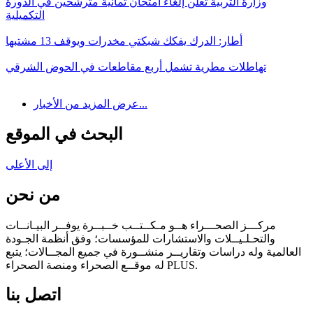
وزارة التربية تعلن إلغاء امتحان ثمانية مترشحين في الدورة
التكميلية
أطار: الدرك يفكك شبكتي مخدرات ويوقف 13 مشتبها
تهاطلات مطرية تشمل أربع مقاطعات في الحوض الشرقي
عرض المزيد من الأخبار...
البحث في الموقع
إلى الأعلى
من نحن
مركـــز الصحـــراء هــو مـكــتــب خــبــرة يوفــر البيـانــات
والتحـلـيــلات والاستشارات للمؤسسات؛ وفق أنظمة الجـودة
العالمية وله دراسات وتقاريــر منشــورة في جميع المجــالات؛ يتبع
له موقــع الصحراء ومنصة الصحراء PLUS.
اتصل بنا