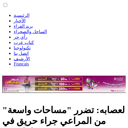
الرئيسية
الأخبار
بريد القراء
الساحل والصحراء
رأي حر
كتاب عرب
تكنولوجيا
اتصل بنا
الأرشيف
Français
لعصابه: تضرر "مساحات واسعة"
من المراعي جراء حريق في