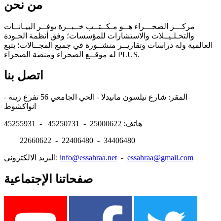
من نحن
مركـــز الصحـــراء هــو مـكــتــب خــبــرة يوفــر البيـانــات
والتحـلـيــلات والاستشارات للمؤسسات؛ وفق أنظمة الجـودة
العالمية وله دراسات وتقاريــر منشــورة في جميع المجــالات؛ يتبع
له موقــع الصحراء ومنصة الصحراء PLUS.
اتصل بنا
المقر: شارع نيلسون مانيدلا - الحي الجامعي 56 تفرغ زينة -
انواكشوط
هاتف: 25000622 - 45250731 - 45255931
22660622 - 22406480 - 34406480
essahraa@gmail.com
-
info@essahraa.net
البريد الالكتروني:
صفحاتنا الإجتماعية