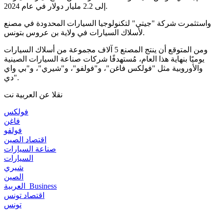
إلى 2.2 مليار دولار في عام 2024.
واستثمرت شركة "جيتي" لتكنولوجيا السيارات المحدودة في مصنع
لأسلاك السيارات في ولاية بن عروس بتونس.
ومن المتوقع أن ينتج المصنع 5 آلاف مجموعة من أسلاك السيارات
يوميًا بنهاية هذا العام، مُستهدفًا شركات صناعة السيارات الصينية
والأوروبية مثل "فولكس فاغن"، و"فولفو"، و"شيري"، و"بي واي
دي".
نقلا عن العربية نت
فولكس
فاغن
فولفو
اقتصاد الصين
صناعة السيارات
السيارات
شيري
الصين
العربية_Business
اقتصاد تونس
تونس