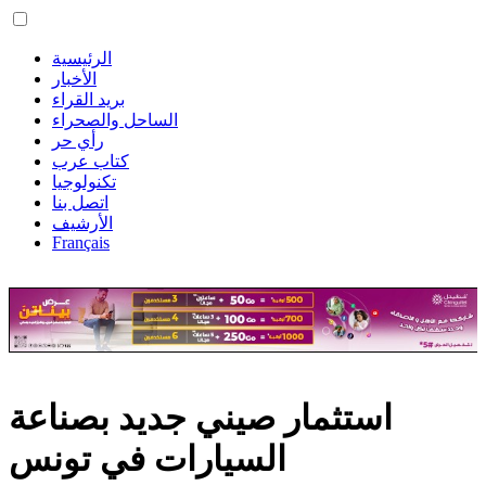
الرئيسية
الأخبار
بريد القراء
الساحل والصحراء
رأي حر
كتاب عرب
تكنولوجيا
اتصل بنا
الأرشيف
Français
استثمار صيني جديد بصناعة
السيارات في تونس