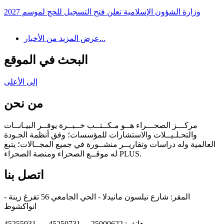
وزارة الشؤون الإسلامية تعلن فتح التسجيل للحج لموسم 2027
عرض المزيد من الأخبار...
البحث في الموقع
إلى الأعلى
من نحن
مركـــز الصحـــراء هــو مـكــتــب خــبــرة يوفــر البيـانــات
والتحـلـيــلات والاستشارات للمؤسسات؛ وفق أنظمة الجـودة
العالمية وله دراسات وتقاريــر منشــورة في جميع المجــالات؛ يتبع
له موقــع الصحراء ومنصة الصحراء PLUS.
اتصل بنا
المقر: شارع نيلسون مانيدلا - الحي الجامعي 56 تفرغ زينة -
انواكشوط
هاتف: 25000622 - 45250731 - 45255931