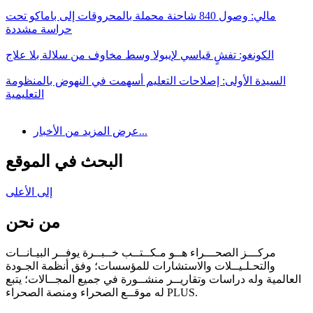
مالي: وصول 840 شاحنة محملة بالمحروقات إلى باماكو تحت
حراسة مشددة
الكونغو: تفشٍ قياسي لإيبولا وسط مخاوف من سلالة بلا علاج
السيدة الأولى: إصلاحات التعليم أسهمت في النهوض بالمنظومة
التعليمية
عرض المزيد من الأخبار...
البحث في الموقع
إلى الأعلى
من نحن
مركـــز الصحـــراء هــو مـكــتــب خــبــرة يوفــر البيـانــات
والتحـلـيــلات والاستشارات للمؤسسات؛ وفق أنظمة الجـودة
العالمية وله دراسات وتقاريــر منشــورة في جميع المجــالات؛ يتبع
له موقــع الصحراء ومنصة الصحراء PLUS.