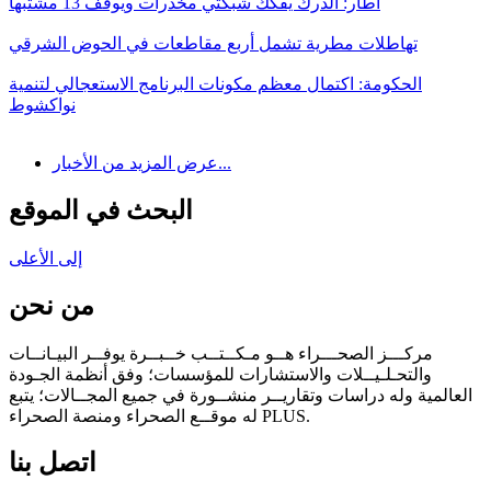
أطار: الدرك يفكك شبكتي مخدرات ويوقف 13 مشتبها
تهاطلات مطرية تشمل أربع مقاطعات في الحوض الشرقي
الحكومة: اكتمال معظم مكونات البرنامج الاستعجالي لتنمية
نواكشوط
عرض المزيد من الأخبار...
البحث في الموقع
إلى الأعلى
من نحن
مركـــز الصحـــراء هــو مـكــتــب خــبــرة يوفــر البيـانــات
والتحـلـيــلات والاستشارات للمؤسسات؛ وفق أنظمة الجـودة
العالمية وله دراسات وتقاريــر منشــورة في جميع المجــالات؛ يتبع
له موقــع الصحراء ومنصة الصحراء PLUS.
اتصل بنا