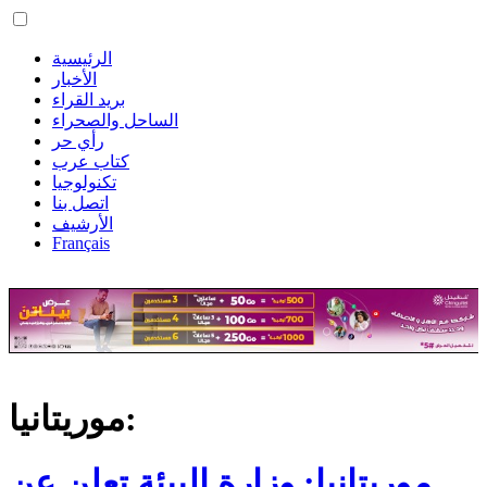
الرئيسية
الأخبار
بريد القراء
الساحل والصحراء
رأي حر
كتاب عرب
تكنولوجيا
اتصل بنا
الأرشيف
Français
موريتانيا:
موريتانيا: وزارة البيئة تعلن عن