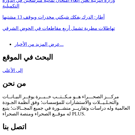
وزارة التربية تعلن إلغاء امتحان ثمانية مترشحين في الدورة
التكميلية
أطار: الدرك يفكك شبكتي مخدرات ويوقف 13 مشتبها
تهاطلات مطرية تشمل أربع مقاطعات في الحوض الشرقي
عرض المزيد من الأخبار...
البحث في الموقع
إلى الأعلى
من نحن
مركـــز الصحـــراء هــو مـكــتــب خــبــرة يوفــر البيـانــات
والتحـلـيــلات والاستشارات للمؤسسات؛ وفق أنظمة الجـودة
العالمية وله دراسات وتقاريــر منشــورة في جميع المجــالات؛ يتبع
له موقــع الصحراء ومنصة الصحراء PLUS.
اتصل بنا