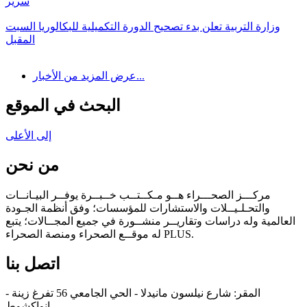
سرير
وزارة التربية تعلن بدء تصحيح الدورة التكميلية للبكالوريا السبت
المقبل
عرض المزيد من الأخبار...
البحث في الموقع
إلى الأعلى
من نحن
مركـــز الصحـــراء هــو مـكــتــب خــبــرة يوفــر البيـانــات
والتحـلـيــلات والاستشارات للمؤسسات؛ وفق أنظمة الجـودة
العالمية وله دراسات وتقاريــر منشــورة في جميع المجــالات؛ يتبع
له موقــع الصحراء ومنصة الصحراء PLUS.
اتصل بنا
المقر: شارع نيلسون مانيدلا - الحي الجامعي 56 تفرغ زينة -
انواكشوط