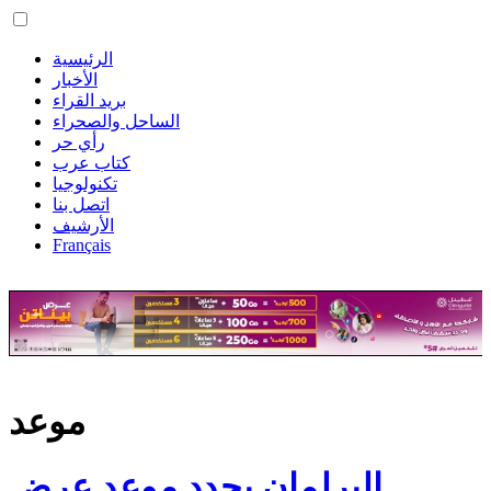
الرئيسية
الأخبار
بريد القراء
الساحل والصحراء
رأي حر
كتاب عرب
تكنولوجيا
اتصل بنا
الأرشيف
Français
موعد
البرلمان يحدد موعد عرض