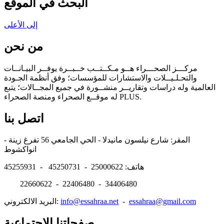
البحث في الموقع
إلى الأعلى
من نحن
مركـــز الصحـــراء هــو مـكــتــب خــبــرة يوفــر البيـانــات
والتحـلـيــلات والاستشارات للمؤسسات؛ وفق أنظمة الجـودة
العالمية وله دراسات وتقاريــر منشــورة في جميع المجــالات؛ يتبع
له موقــع الصحراء ومنصة الصحراء PLUS.
اتصل بنا
المقر: شارع نيلسون مانيدلا - الحي الجامعي 56 تفرغ زينة -
انواكشوط
هاتف: 25000622 - 45250731 - 45255931
22660622 - 22406480 - 34406480
essahraa@gmail.com
-
info@essahraa.net
البريد الالكتروني:
صفحاتنا الإجتماعية