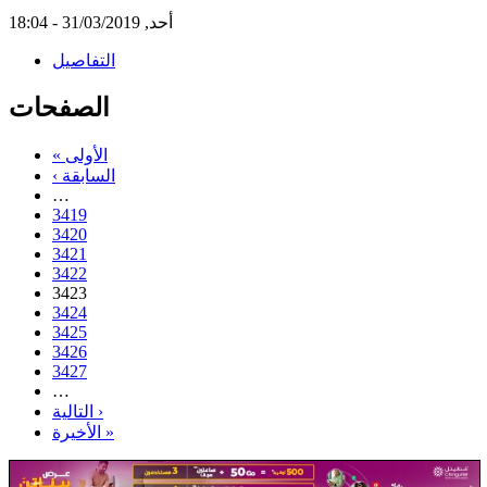
أحد, 31/03/2019 - 18:04
التفاصيل
الصفحات
« الأولى
‹ السابقة
…
3419
3420
3421
3422
3423
3424
3425
3426
3427
…
التالية ›
الأخيرة »