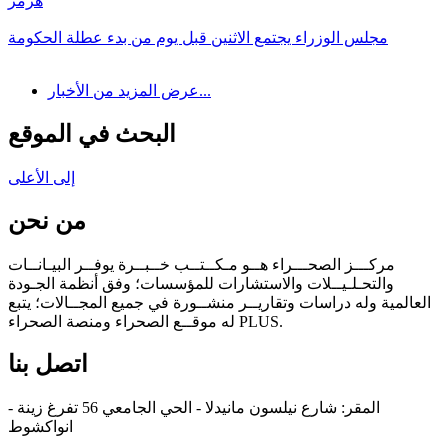
هرمز
مجلس الوزراء يجتمع الاثنين قبل يوم من بدء عطلة الحكومة
عرض المزيد من الأخبار...
البحث في الموقع
إلى الأعلى
من نحن
مركـــز الصحـــراء هــو مـكــتــب خــبــرة يوفــر البيـانــات
والتحـلـيــلات والاستشارات للمؤسسات؛ وفق أنظمة الجـودة
العالمية وله دراسات وتقاريــر منشــورة في جميع المجــالات؛ يتبع
له موقــع الصحراء ومنصة الصحراء PLUS.
اتصل بنا
المقر: شارع نيلسون مانيدلا - الحي الجامعي 56 تفرغ زينة -
انواكشوط