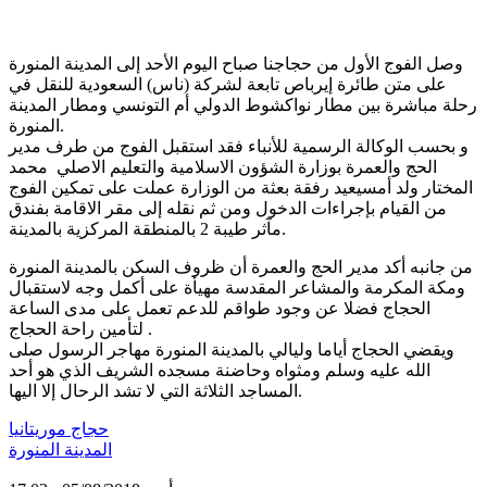
وصل الفوج الأول من حجاجنا صباح اليوم الأحد إلى المدينة المنورة
على متن طائرة إيرباص تابعة لشركة (ناس) السعودية للنقل في
رحلة مباشرة بين مطار نواكشوط الدولي أم التونسي ومطار المدينة
المنورة.
و بحسب الوكالة الرسمية للأنباء فقد استقبل الفوج من طرف مدير
الحج والعمرة بوزارة الشؤون الاسلامية والتعليم الاصلي محمد
المختار ولد أمسيعيد رفقة بعثة من الوزارة عملت على تمكين الفوج
من القيام بإجراءات الدخول ومن ثم نقله إلى مقر الاقامة بفندق
مآثر طيبة 2 بالمنطقة المركزية بالمدينة.
من جانبه أكد مدير الحج والعمرة أن ظروف السكن بالمدينة المنورة
ومكة المكرمة والمشاعر المقدسة مهيأة على أكمل وجه لاستقبال
الحجاج فضلا عن وجود طواقم للدعم تعمل على مدى الساعة
لتأمين راحة الحجاج .
ويقضي الحجاج أياما وليالي بالمدينة المنورة مهاجر الرسول صلى
الله عليه وسلم ومثواه وحاضنة مسجده الشريف الذي هو أحد
المساجد الثلاثة التي لا تشد الرحال إلا اليها.
حجاج موريتانيا
المدينة المنورة