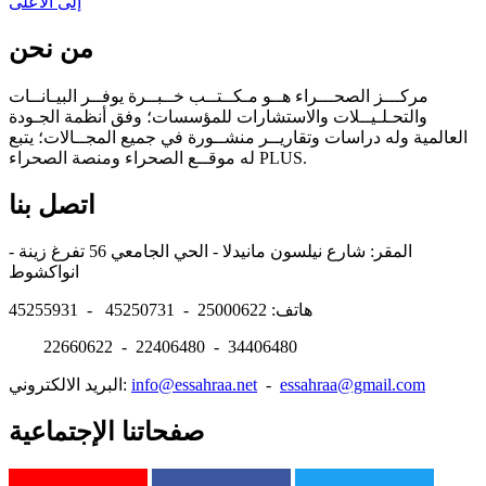
إلى الأعلى
من نحن
مركـــز الصحـــراء هــو مـكــتــب خــبــرة يوفــر البيـانــات
والتحـلـيــلات والاستشارات للمؤسسات؛ وفق أنظمة الجـودة
العالمية وله دراسات وتقاريــر منشــورة في جميع المجــالات؛ يتبع
له موقــع الصحراء ومنصة الصحراء PLUS.
اتصل بنا
المقر: شارع نيلسون مانيدلا - الحي الجامعي 56 تفرغ زينة -
انواكشوط
هاتف: 25000622 - 45250731 - 45255931
22660622 - 22406480 - 34406480
essahraa@gmail.com
-
info@essahraa.net
البريد الالكتروني:
صفحاتنا الإجتماعية