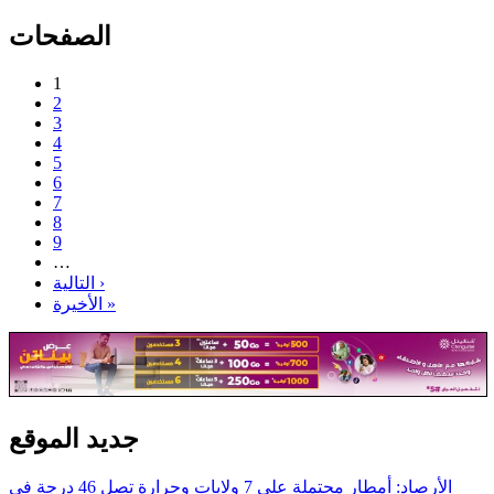
الصفحات
1
2
3
4
5
6
7
8
9
…
التالية ›
الأخيرة »
جديد الموقع
الأرصاد: أمطار محتملة على 7 ولايات وحرارة تصل 46 درجة في