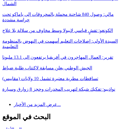
الشمال
مالي: وصول 840 شاحنة محملة بالمحروقات إلى باماكو تحت
حراسة مشددة
الكونغو: تفشٍ قياسي لإيبولا وسط مخاوف من سلالة بلا علاج
السيدة الأولى: إصلاحات التعليم أسهمت في النهوض بالمنظومة
التعليمية
تقرير: العمال المهاجرون في أفريقيا يرتفعون إلى 13.1 مليونا
الجيش الوطني يعلن مسابقة لاكتتاب طلبة ضباط
تساقطات مطرية معتبرة تشمل 10 ولايات (مقاييس)
نواذيبو: تفكيك شبكة لتهريب المخدرات وحجز 8 زوارق وسيارة
عرض المزيد من الأخبار...
البحث في الموقع