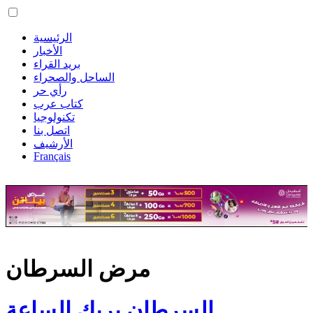
الرئيسية
الأخبار
بريد القراء
الساحل والصحراء
رأي حر
كتاب عرب
تكنولوجيا
اتصل بنا
الأرشيف
Français
مرض السرطان
السرطان يربك الساعة