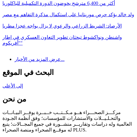
أكثر من 6,400 مترشح يخوضون الدورة التكميلية للباكلوريا
ولد خالد يؤكد حرص موريتانيا على استكمال مذكرة التفاهم مع مصر
الأرصاد: الشريط الزراعي والرعوي لا يزال يواجه عجزا مطريا
واشنطن ونواكشوط تبحثان تطوير التعاون العسكري في إطار
"أفريكوم"
عرض المزيد من الأخبار...
البحث في الموقع
إلى الأعلى
من نحن
مركـــز الصحـــراء هــو مـكــتــب خــبــرة يوفــر البيـانــات
والتحـلـيــلات والاستشارات للمؤسسات؛ وفق أنظمة الجـودة
العالمية وله دراسات وتقاريــر منشــورة في جميع المجــالات؛ يتبع
له موقــع الصحراء ومنصة الصحراء PLUS.