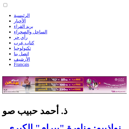
الرئيسية
الأخبار
بريد القراء
الساحل والصحراء
رأي حر
كتاب عرب
تكنولوجيا
اتصل بنا
الأرشيف
Français
ذ. أحمد حبيب صو
نواذيبو: مناورة "بيرام" الكبرى..