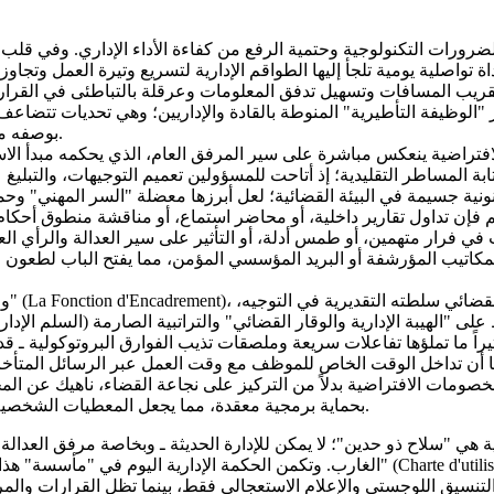
الضرورات التكنولوجية وحتمية الرفع من كفاءة الأداء الإداري. وفي ق
"الوظيفة التأطيرية" المنوطة بالقادة والإداريين؛ وهي تحديات تتضاعف
بوصفه مرفقاً سيادياً حامياً للحريات، والأعراض، والأموال، وأسرار الدولة العليا.
 المساطر التقليدية؛ إذ أتاحت للمسؤولين تعميم التوجيهات، والتبليغ 
ونية جسيمة في البيئة القضائية؛ لعل أبرزها معضلة "السر المهني" وحماية
م فإن تداول تقارير داخلية، أو محاضر استماع، أو مناقشة منطوق أح
 في فرار متهمين، أو طمس أدلة، أو التأثير على سير العدالة والرأي ال
عبر المكاتيب المؤرشفة أو البريد المؤسسي المؤمن، مما يفتح الباب لطع
ومن 
على "الهيبة الإدارية والوقار القضائي" والتراتبية الصارمة (السلم الإ
يراً ما تملؤها تفاعلات سريعة وملصقات تذيب الفوارق البروتوكولية ـ 
أن تداخل الوقت الخاص للموظف مع وقت العمل عبر الرسائل المتأخرة، 
صومات الافتراضية بدلاً من التركيز على نجاعة القضاء، ناهيك عن المخ
بحماية برمجية معقدة، مما يجعل المعطيات الشخصية للمتقاضين (كسوابقهم العدلية أو نزاعاتهم) عرضة للاختراق والضياع.
ة هي "سلاح ذو حدين"؛ لا يمكن للإدارة الحديثة ـ وبخاصة مرفق العدالة
الغارب. وتكمن الحكمة الإدارية اليوم في "مأسسة" هذا الفضاء الافتراضي وتأطيره من خلا
تنسيق اللوجستي والإعلام الاستعجالي فقط، بينما تظل القرارات والمر