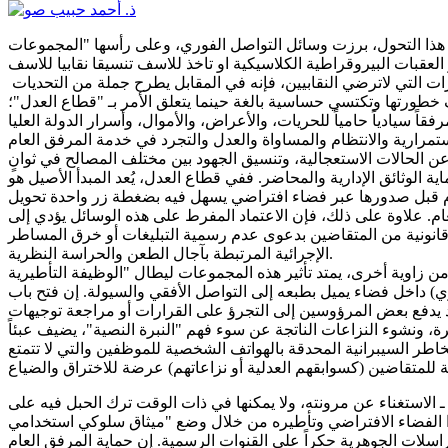
لب هذا التحول، برزت وسائل التواصل الفوري، وعلى رأسها "المجموعات
وإذا كان هذا الوسيط الافتراضي قد أثبت فاعلية ملحوظة في تقريب المسافات وتسهيل تدفق المعلومات وعرقلة بالتباطئى في القرارات التي لاترضي النقابيين، فإنه في المقابل يطرح جملة من التحديات
 خطورتها وتكتسي حساسية بالغة حينما يتعلق الأمر بـ "قطاع العدل"؛
عن الحالات الاستعجالية، وتنسيق الجهود بين مختلف المصالح في ثوانٍ
 الوثائق الإدارية والمحاضر. ففي قطاع العدل، يُعد المبدأ الأصيل هو
كام قبل صدورها عبر فضاء افتراضي يسهل فيه بضغطة زر واحدة تحويل
عام. علاوة على ذلك، فإن الاعتماد المفرط على هذه الوسائل يؤدي إلى
ون قانونية من المتقاضين بدعوى عدم رسمية التبليغات أو خرق المساطر
الإجرائية المرتبطة بآجال الطعن والحراسة النظرية.
زاوية أخرى، يمتد تأثير هذه المجموعات ليطال "الوظيفة التأطيرية" (La Fonction d'Encadrement)، وهي الركيزة الأساسية التي يمارس من خلالها القائد الإداري والقضائي سلطته التقديرية في التوجيه،
داري) داخل فضاء يميل بطبعه إلى التواصل الأفقي والسيولة. إن فتح باب
قد يدفع بعض المرؤوسين إلى التجرؤ على القرارات أو مراجعة توجيهات
ونشوء النزاعات الناتجة عن سوء فهم "النبرة النصية"، يضيف عبئاً
اطر السيبرانية المحدقة بالهواتف الشخصية للموظفين والتي لا تتمتع
 ـ الاستغناء عن مرونته، ولا يمكنها في ذات الوقت ترك الحبل فيه على
ل وضع "ميثاق سلوكي استخدامي" (Charte d'utilisation) صارم وواضح، يحظر بشكل مطلق تداول أي وثيقة قضائية أو
اسلات الجوهرية حكراً على القنوات الرسمية. إن حماية المرفق العام