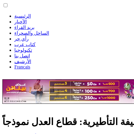
الرئيسية
الأخبار
بريد القراء
الساحل والصحراء
رأي حر
كتاب عرب
تكنولوجيا
اتصل بنا
الأرشيف
Français
فة التأطيرية: قطاع العدل نموذجاً