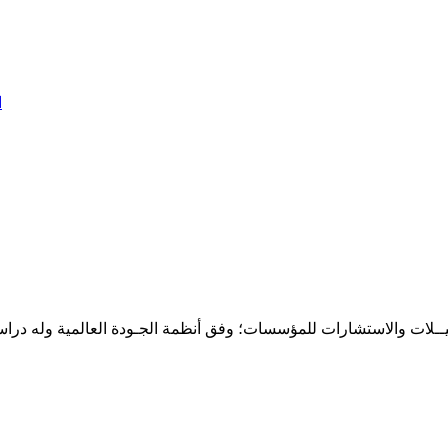
ا
حـلـيــلات والاستشارات للمؤسسات؛ وفق أنظمة الجـودة العالمية وله درا
المقر: شارع نيلسون مانيدلا - الحي الجامعي 56 تفرغ زينة - انواكشوط