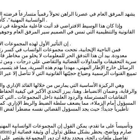
يشهد المرفق العام في عصرنا الراهن تحولاً رقمياً متسارعاً فرضته 
الواتسابية المهنية"، كأداة تواصلية يومية تلجأ إليها الطواقم الإدارية لتسريع وتيرة العمل وتجاوز العقبات البيروقراطية الكلاسيكية او تاخذ للاسف تنسيقا نقابيا للاسف .
القانونية والتنظيمية التي تمس في الصميم سير المرفق العام وجوهر 
إن التأثير الأول لهذه المجموعات الافتراضية ينعكس مباشرة على سير المرفق العام، الذي يحكمه مبدأ الاستمرارية والانتظام والمساواة والعدل والتجرد في خدمة المرفق العام .
فمن الناحية الإيجابية، نجحت مجموعات الواتساب في كسر رتابة
معدودة. بيد أن هذا التدفق الحر للمعلومات لا يخلو من مخاطر قان
سرية التحقيقات والمداولات القضائية والتقاضي علي درجات ، ومن ث
الرسائل خارج الإطار المهني، مهددا بهدم هذه السرية، مما قد يتسبب
تمييع القنوات الرسمية وضياع حجيّتها القانونية التي لا تتأصل إلا 
والرقابة، وضمان الانضباط. وهنا، يبرز التحدي الأكبر في كيفية الحفاظ 
النقاشات المسترسلة والردود العلنية داخل المجموعات ـ التي كث
المسؤول أمام الزملاء، مما يضعف سلطة الضبط والربط الإداري. كما 
تأطيرياً جديداً؛ حيث يجد المسؤول القضائي نفسه مضطراً لفض الخ
​وتأسيساً على ما تقدم، يمكن القول إن المجموعات الواتسابية المهني
تفاصيل ملفات رائجة، ويحدد بدقة أن دور المجموعة يقتصر على ال