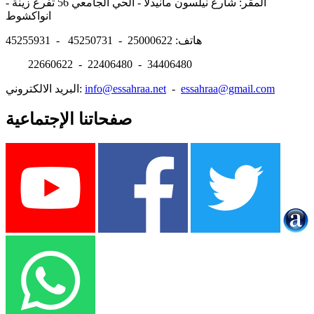
المقر: شارع نيلسون مانيدلا - الحي الجامعي 56 تفرغ زينة -
انواكشوط
هاتف: 25000622 - 45250731 - 45255931
22660622 - 22406480 - 34406480
essahraa@gmail.com
-
info@essahraa.net
البريد الالكتروني:
صفحاتنا الإجتماعية