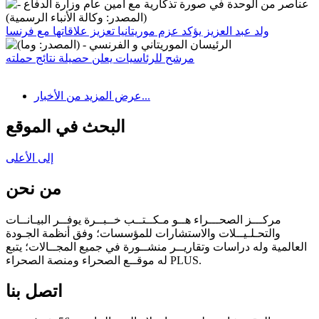
ولد عبد العزيز يؤكد عزم موريتانيا تعزيز علاقاتها مع فرنسا
مرشح للرئاسيات يعلن حصيلة نتائج حملته
عرض المزيد من الأخبار...
البحث في الموقع
إلى الأعلى
من نحن
مركـــز الصحـــراء هــو مـكــتــب خــبــرة يوفــر البيـانــات
والتحـلـيــلات والاستشارات للمؤسسات؛ وفق أنظمة الجـودة
العالمية وله دراسات وتقاريــر منشــورة في جميع المجــالات؛ يتبع
له موقــع الصحراء ومنصة الصحراء PLUS.
اتصل بنا