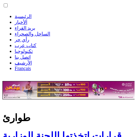
الرئيسية
الأخبار
بريد القراء
الساحل والصحراء
رأي حر
كتاب عرب
تكنولوجيا
اتصل بنا
الأرشيف
Français
طوارئ
قرارات اتخذتها اللجنة الوزارية