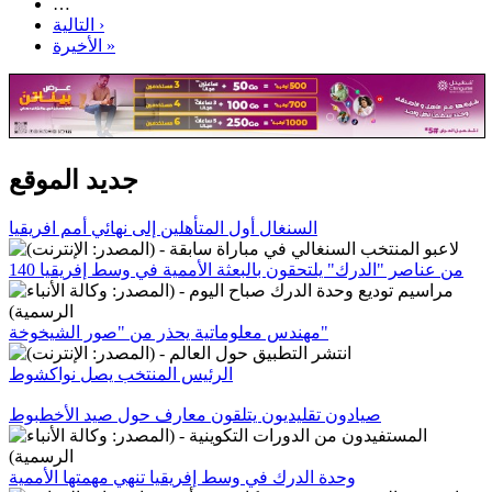
…
التالية ›
الأخيرة »
جديد الموقع
السنغال أول المتأهلين إلى نهائي أمم افريقيا
140 من عناصر "الدرك" يلتحقون بالبعثة الأممية في وسط إفريقيا
مهندس معلوماتية يحذر من "صور الشيخوخة"
الرئيس المنتخب يصل نواكشوط
صيادون تقليديون يتلقون معارف حول صيد الأخطبوط
وحدة الدرك في وسط إفريقيا تنهي مهمتها الأممية