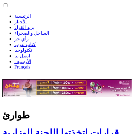
الرئيسية
الأخبار
بريد القراء
الساحل والصحراء
رأي حر
كتاب عرب
تكنولوجيا
اتصل بنا
الأرشيف
Français
طوارئ
قرارات اتخذتها اللجنة الوزارية