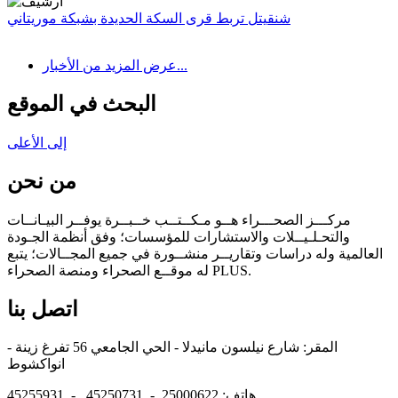
شنقيتل تربط قرى السكة الحديدة بشبكة موريتاني
عرض المزيد من الأخبار...
البحث في الموقع
إلى الأعلى
من نحن
مركـــز الصحـــراء هــو مـكــتــب خــبــرة يوفــر البيـانــات
والتحـلـيــلات والاستشارات للمؤسسات؛ وفق أنظمة الجـودة
العالمية وله دراسات وتقاريــر منشــورة في جميع المجــالات؛ يتبع
له موقــع الصحراء ومنصة الصحراء PLUS.
اتصل بنا
المقر: شارع نيلسون مانيدلا - الحي الجامعي 56 تفرغ زينة -
انواكشوط
هاتف: 25000622 - 45250731 - 45255931