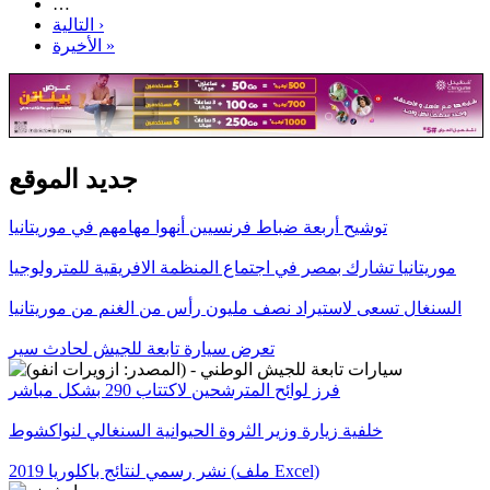
…
التالية ›
الأخيرة »
جديد الموقع
توشيح أربعة ضباط فرنسيين أنهوا مهامهم في موريتانيا
موريتانيا تشارك بمصر في اجتماع المنظمة الافريقية للمترولوجيا
السنغال تسعى لاستيراد نصف مليون رأس من الغنم من موريتانيا
تعرض سيارة تابعة للجيش لحادث سير
فرز لوائح المترشحين لاكتتاب 290 بشكل مباشر
خلفية زيارة وزير الثروة الحيوانية السنغالي لنواكشوط
نشر رسمي لنتائج باكلوريا 2019 (ملف Excel)