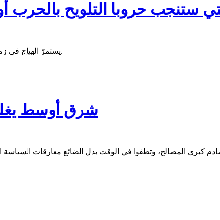
تي ستنجب حروبا التلويح بالحرب 
يستمرّ الهياج في زمن باتت الحرب تتجاوز فكرة الخراب المادي، لتصبح نسقا دلاليّا للإذلال.
شرق أوسط يغلي
ادم كبرى المصالح، وتطفوا في الوقت بدل الضائع مفارقات السياسة الدّو