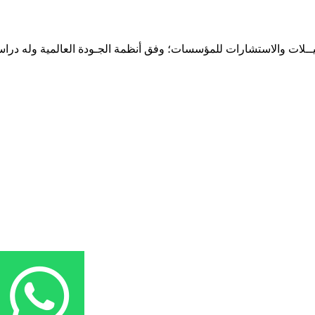
حـلـيــلات والاستشارات للمؤسسات؛ وفق أنظمة الجـودة العالمية وله درا
المقر: شارع نيلسون مانيدلا - الحي الجامعي 56 تفرغ زينة - انواكشوط