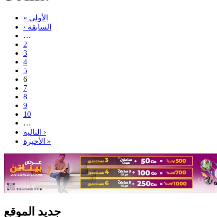
« الأولى
‹ السابقة
…
2
3
4
5
6
7
8
9
10
…
التالية ›
الأخيرة »
جديد الموقع