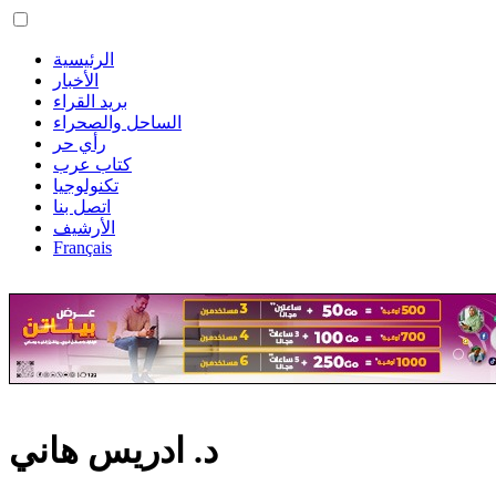
الرئيسية
الأخبار
بريد القراء
الساحل والصحراء
رأي حر
كتاب عرب
تكنولوجيا
اتصل بنا
الأرشيف
Français
د. ادريس هاني