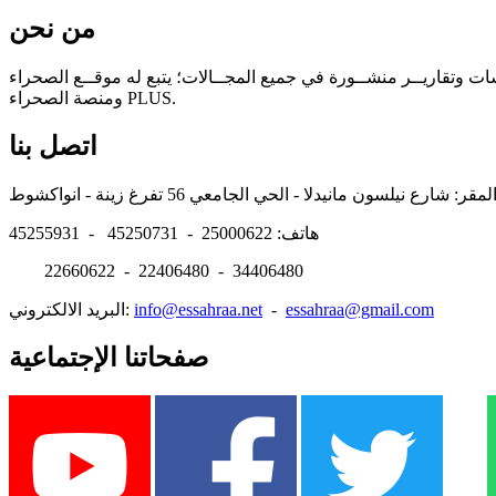
من نحن
سات وتقاريــر منشــورة في جميع المجــالات؛ يتبع له موقــع الصحراء
ومنصة الصحراء PLUS.
اتصل بنا
هاتف: 25000622 - 45250731 - 45255931
22660622 - 22406480 - 34406480
essahraa@gmail.com
-
info@essahraa.net
البريد الالكتروني:
صفحاتنا الإجتماعية