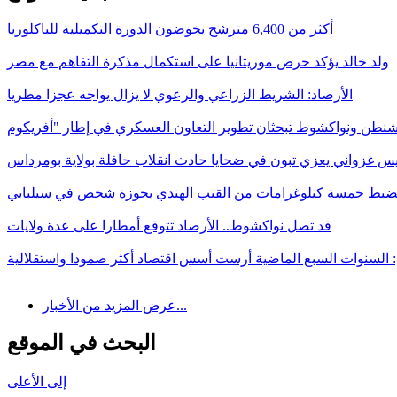
أكثر من 6,400 مترشح يخوضون الدورة التكميلية للباكلوريا
ولد خالد يؤكد حرص موريتانيا على استكمال مذكرة التفاهم مع مصر
الأرصاد: الشريط الزراعي والرعوي لا يزال يواجه عجزا مطريا
يس غزواني يعزي تبون في ضحايا حادث انقلاب حافلة بولاية بومرداس
ضبط خمسة كيلوغرامات من القنب الهندي بحوزة شخص في سيلبابي
قد تصل نواكشوط.. الأرصاد تتوقع أمطارا على عدة ولايات
: السنوات السبع الماضية أرست أسس اقتصاد أكثر صمودا واستقلالية
عرض المزيد من الأخبار...
البحث في الموقع
إلى الأعلى