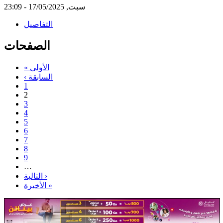
سبت, 17/05/2025 - 23:09
التفاصيل
الصفحات
« الأولى
‹ السابقة
1
2
3
4
5
6
7
8
9
…
التالية ›
الأخيرة »