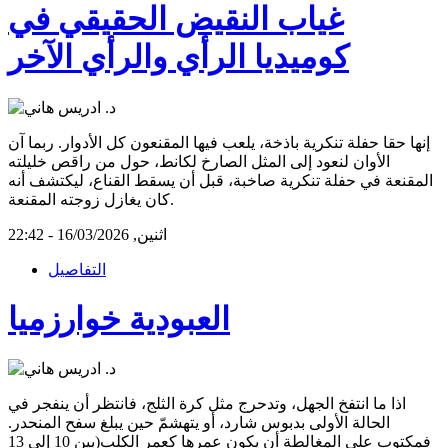
غياب النقيض الحقيقي في
كوميديا الرأي والرأي الآخر
إنها حقا حفلة تنكرية باذخة، يلعب فيها المقنعون كل الأدوار. ربما آن
الأوان لنعود إلى المثل الصارخ لكانط، حول من راقص خليلته
المقنعة في حفلة تنكرية صاخبة، قبل أن يسقط القناع، ليكتشف أنه
كان يغازل زوجته المقنعة.
اثنين, 16/03/2026 - 22:42
التفاصيل
العبودية خوارزميا
اذا ما انتفخ الجهل، وتدحرج مثل كرة الثلج، فانتظر أن ينفجر في
الحالة الأولى بدبوس شارد، أو يتهشمّ حين يبلغ سفح المنحدر.
فمكتوب على المغالطة أن يكون عمرها كعمر الكلب(بين 10 إلى 13