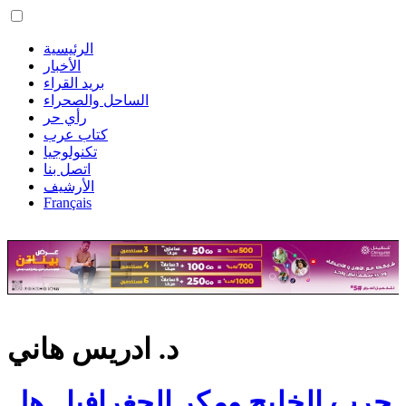
الرئيسية
الأخبار
بريد القراء
الساحل والصحراء
رأي حر
كتاب عرب
تكنولوجيا
اتصل بنا
الأرشيف
Français
د. ادريس هاني
حرب الخليج ومكر الجغرافيا.. هل