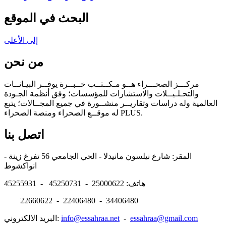
البحث في الموقع
إلى الأعلى
من نحن
مركـــز الصحـــراء هــو مـكــتــب خــبــرة يوفــر البيـانــات
والتحـلـيــلات والاستشارات للمؤسسات؛ وفق أنظمة الجـودة
العالمية وله دراسات وتقاريــر منشــورة في جميع المجــالات؛ يتبع
له موقــع الصحراء ومنصة الصحراء PLUS.
اتصل بنا
المقر: شارع نيلسون مانيدلا - الحي الجامعي 56 تفرغ زينة -
انواكشوط
هاتف: 25000622 - 45250731 - 45255931
22660622 - 22406480 - 34406480
essahraa@gmail.com
-
info@essahraa.net
البريد الالكتروني: