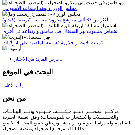
مجلس الوزراء يعقد اجتماعه الأسبوعي
أكثر من 67 ألف مترشح يجرون مسابقة "بريفه" (فيديو)
انخفاض منسوب نهر السنغال في مناطق وارتفاعه في أخرى
كميات الأمطار خلال 24 ساعة الماضية على 4 ولايات
عرض المزيد من الأخبار...
البحث في الموقع
إلى الأعلى
من نحن
مركـــز الصحـــراء هــو مـكــتــب خــبــرة يوفــر البيـانــات
والتحـلـيــلات والاستشارات للمؤسسات؛ وفق أنظمة الجـودة
العالمية وله دراسات وتقاريــر منشــورة في جميع المجــالات؛ يتبع
له موقــع الصحراء ومنصة الصحراء PLUS.