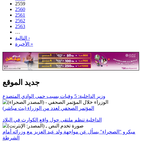
2559
2560
2561
2562
2563
…
التالية ›
الأخيرة »
جديد الموقع
وزير الداخلية: 5 وفيات بسبب حمى الوادي المتصدع
المؤتمر الصحفي لعدد من الوزراء (بث مباشر)
الداخلية تنظم ملتقى حول واقع الكوارث في البلاد
ميكرو "الصحراء" يسأل عن مواجهة ولد عبد العزيز مع وزرائه أمام
الشرطة