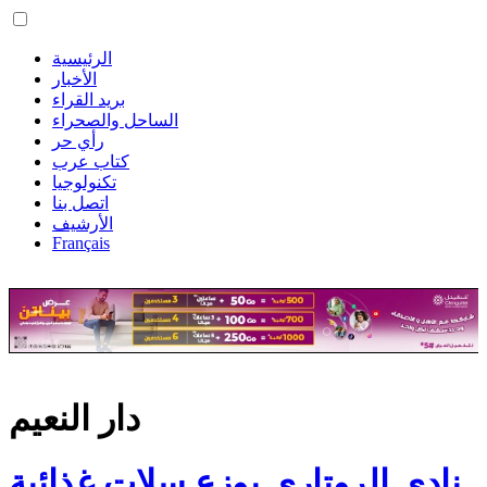
الرئيسية
الأخبار
بريد القراء
الساحل والصحراء
رأي حر
كتاب عرب
تكنولوجيا
اتصل بنا
الأرشيف
Français
دار النعيم
نادي الروتاري يوزع سلات غذائية