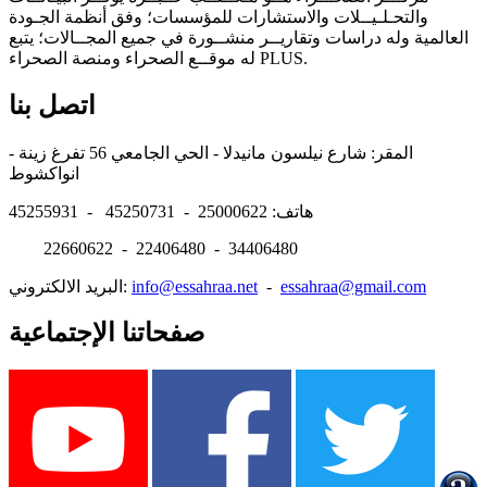
والتحـلـيــلات والاستشارات للمؤسسات؛ وفق أنظمة الجـودة
العالمية وله دراسات وتقاريــر منشــورة في جميع المجــالات؛ يتبع
له موقــع الصحراء ومنصة الصحراء PLUS.
اتصل بنا
المقر: شارع نيلسون مانيدلا - الحي الجامعي 56 تفرغ زينة -
انواكشوط
هاتف: 25000622 - 45250731 - 45255931
22660622 - 22406480 - 34406480
essahraa@gmail.com
-
info@essahraa.net
البريد الالكتروني:
صفحاتنا الإجتماعية