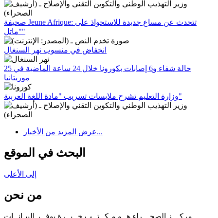
صحيفة Jeune Afrique: تتحدث عن مساع جديدة للاستحواذ على
"ماتل"
انخفاض في منسوب نهر السنغال
25 حالة شفاء و6 إصابات بكورونا خلال 24 ساعة الماضية في
موريتانيا
وزارة التعليم تشرح ملابسات تسريب "مادة اللغة العربية"
عرض المزيد من الأخبار...
البحث في الموقع
إلى الأعلى
من نحن
مركـــز الصحـــراء هــو مـكــتــب خــبــرة يوفــر البيـانــات