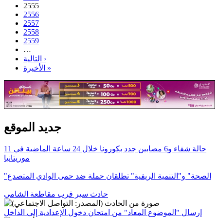
2555
2556
2557
2558
2559
…
التالية ›
الأخيرة »
جديد الموقع
11 حالة شفاء و6 مصابين جدد بكورونا خلال 24 ساعة الماضية في
موريتانيا
"الصحة" و"التنمية الريفية" تطلقان حملة ضد حمى الوادي المتصدع
حادث سير قرب مقاطعة الشامي
إرسال "الموضوع المعاد" من امتحان دخول الإعدادية إلى الداخل