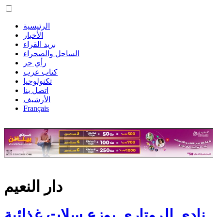
الرئيسية
الأخبار
بريد القراء
الساحل والصحراء
رأي حر
كتاب عرب
تكنولوجيا
اتصل بنا
الأرشيف
Français
دار النعيم
نادي الروتاري يوزع سلات غذائية