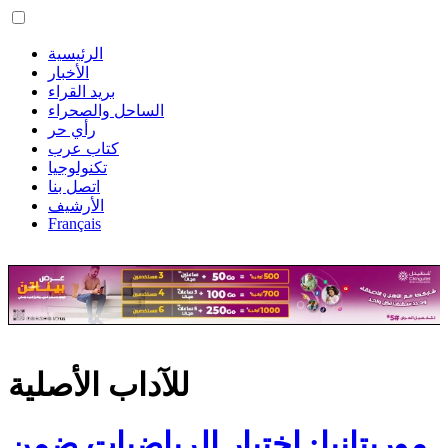
الرئيسية
الأخبار
بريد القراء
الساحل والصحراء
رأي حر
كتاب عرب
تكنولوجيا
اتصل بنا
الأرشيف
Français
للآداب الأصلية
موريتانيا: اختيار الرياضيات ضمن