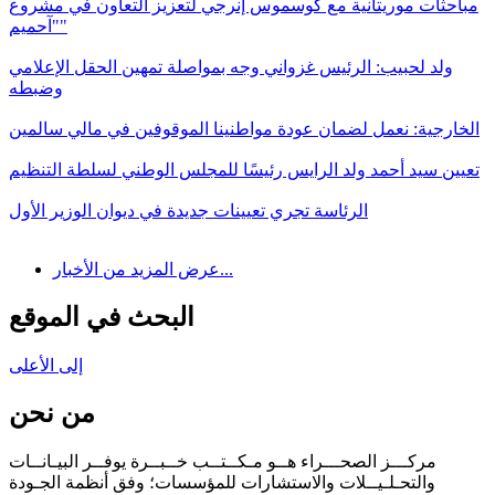
مباحثات موريتانية مع كوسموس إنرجي لتعزيز التعاون في مشروع
"آحميم"
ولد لحبيب: الرئيس غزواني وجه بمواصلة تمهين الحقل الإعلامي
وضبطه
الخارجية: نعمل لضمان عودة مواطنينا الموقوفين في مالي سالمين
تعيين سيد أحمد ولد الرايس رئيسًا للمجلس الوطني لسلطة التنظيم
الرئاسة تجري تعيينات جديدة في ديوان الوزير الأول
عرض المزيد من الأخبار...
البحث في الموقع
إلى الأعلى
من نحن
مركـــز الصحـــراء هــو مـكــتــب خــبــرة يوفــر البيـانــات
والتحـلـيــلات والاستشارات للمؤسسات؛ وفق أنظمة الجـودة