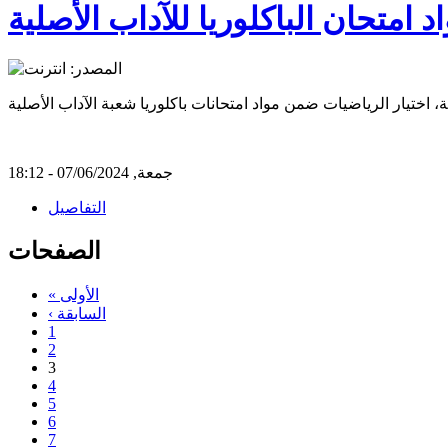
 امتحان الباكلوريا للآداب الأصلية
جمعة, 07/06/2024 - 18:12
التفاصيل
الصفحات
« الأولى
‹ السابقة
1
2
3
4
5
6
7