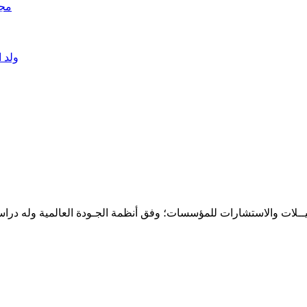
مجل
ولد 
حـلـيــلات والاستشارات للمؤسسات؛ وفق أنظمة الجـودة العالمية وله درا
المقر: شارع نيلسون مانيدلا - الحي الجامعي 56 تفرغ زينة - انواكشوط