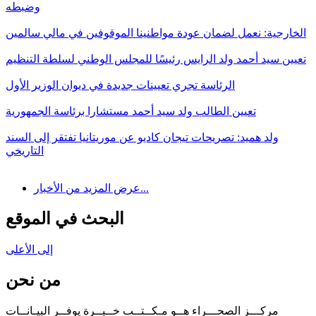
وضبطه
الخارجية: نعمل لضمان عودة مواطنينا الموقوفين في مالي سالمين
تعيين سيد أحمد ولد الرايس رئيسًا للمجلس الوطني لسلطة التنظيم
الرئاسة تجري تعيينات جديدة في ديوان الوزير الأول
تعيين الطالب ولد سيد أحمد مستشارا برئاسة الجمهورية
ولد هميد: تصريحات تيجان كاديو عن موريتانيا تفتقر إلى السند
التاريخي
عرض المزيد من الأخبار...
البحث في الموقع
إلى الأعلى
من نحن
مركـــز الصحـــراء هــو مـكــتــب خــبــرة يوفــر البيـانــات