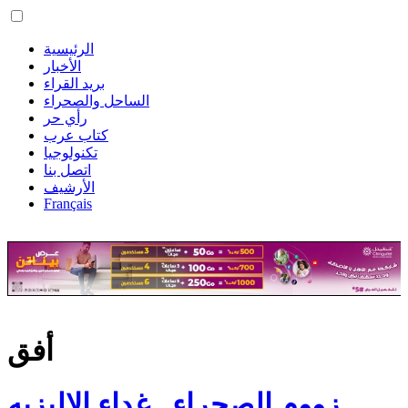
الرئيسية
الأخبار
بريد القراء
الساحل والصحراء
رأي حر
كتاب عرب
تكنولوجيا
اتصل بنا
الأرشيف
Français
أفق
زووم الصحراء.. غداء الإليزيه