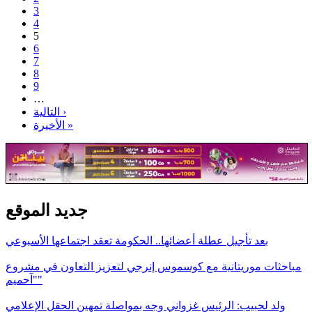
3
4
5
6
7
8
9
…
التالية ›
الأخيرة »
جديد الموقع
بعد تأجيل عطلة أعضائها.. الحكومة تعقد اجتماعها الأسبوعي
مباحثات موريتانية مع كوسموس إنرجي لتعزيز التعاون في مشروع
"آحميم"
ولد لحبيب: الرئيس غزواني وجه بمواصلة تمهين الحقل الإعلامي