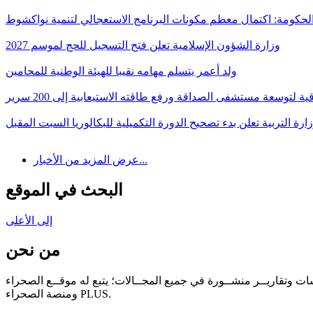
لحكومة: اكتمال معظم مكونات البرنامج الاستعجالي لتنمية نواكشوط
وزارة الشؤون الإسلامية تعلن فتح التسجيل للحج لموسم 2027
ولد أعمر يتسلم مهامه نقيبا للهيئة الوطنية للمحامين
قية لتوسعة مستشفى الصداقة ورفع طاقته الاستيعابية إلى 200 سرير
ارة التربية تعلن بدء تصحيح الدورة التكميلية للبكالوريا السبت المقبل
عرض المزيد من الأخبار...
البحث في الموقع
إلى الأعلى
من نحن
سات وتقاريــر منشــورة في جميع المجــالات؛ يتبع له موقــع الصحراء
ومنصة الصحراء PLUS.