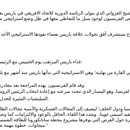
لغزواني الذي يتولى الرئاسة الدورية للاتحاد الافريقي في باريس بعد
سعى الفرنسيون لوجود سبل ما للتعاطي معها في ظل وضع استراتيجي مس
غداء باريس المرتقب يوم الخميس مع الرئيس الدوري للاتحاد الإفريقي يأتي في خضم تحولات ذات علاقة من أهمها:
وقد قام الفرنسيون بهذه المراجعة بعد مغادرتهم القسرية لثلاثة من بلدان الساحل هي: بوركينا افاسو ومالي والنيجر.
الميليشيات المثيرة للجدل، وهو الفيلق الإفريقي الذي وصلت طلائعه ليبيا ووسط افريقيا والنيجر.
روسيا ودول الحلف؛ ليضيف إلى المجالات العسكرية والأمنية مجالات الط
ة، في مالي العقيد آسيمي غويتا. وشدد هذا اللقاء، الحافل بالوعود والالتزامات
ميجاوات، خطوة مهمة نحو تنويع مزيج الطاقة في مالي؛ وتقليل اعتمادها على الوقود الأحفوري."