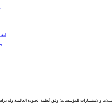
ا
اتفا
وز
حـلـيــلات والاستشارات للمؤسسات؛ وفق أنظمة الجـودة العالمية وله درا