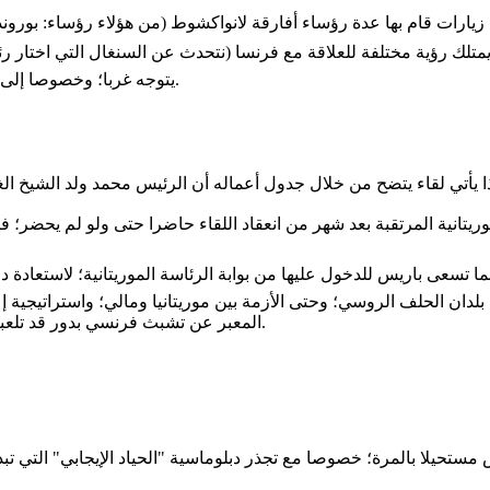
يتوجه غربا؛ وخصوصا إلى باريس التي تعودت أن تكون القبلة الأولى لرؤساء السنغال المنتخبين).
بلدان الحلف الروسي؛ وحتى الأزمة بين موريتانيا ومالي؛ واستراتيجية إع
المعبر عن تشبث فرنسي بدور قد تلعبه نواكشوط خلال الأشهر المتبقية من رئاستها الدورية للاتحاد الافريقي.