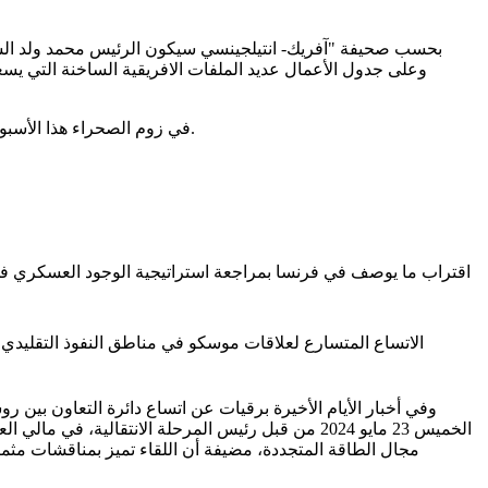
بحسب صحيفة "آفريك- انتيلجينسي سيكون الرئيس محمد ولد الشيخ ا
وعلى جدول الأعمال عديد الملفات الافريقية الساخنة التي ي
في زوم الصحراء هذا الأسبوع نستشرف أفق تحولات علاقة باريس بفضاء نفوذها الاستراتيجي الآخذ في التمرد عليها؛ والدور الواقع والمتوقع لانواكشوط في هذه التحولات.
وفي أخبار الأيام الأخيرة برقيات عن اتساع دائرة التعاون بين 
الخميس 23 مايو 2024 من قبل رئيس المرحلة الانتقالي