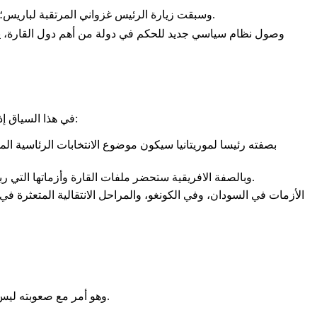
✔️ وسبقت زيارة الرئيس غزواني المرتقبة لباريس؛ زيارات قام بها عدة رؤساء أفارقة لانواكشوط (من هؤلاء رؤساء: بوروندي والكونغو والسنغال، إضافة إلى زيارة قائد أركان الجيش المالي).
في هذا السياق إذا يأتي لقاء يتضح من خلال جدول أعماله أن الرئيس محمد ولد الشيخ الغزواني يحضره بصفتيه؛ رئيسا لموريتانيا، ورئيسا دوريا للاتحاد الافريقي:
✔️ وبالصفة الافريقية ستحضر ملفات القارة وأزماتها التي ربما تسعى باريس للدخول عليها من بوابة الرئاسة الموريتانية؛ لاستعادة دور لم تعد ممارسته متاحة بذات السلاسة التي كانت متاحة من قبل.
الأزمات في السودان، وفي الكونغو، والمراحل الانتقالية المتعثرة في 
وهو أمر مع صعوبته ليس مستحيلا بالمرة؛ خصوصا مع تجذر دبلوماسية "الحياد الإيجابي" التي تبدو من الأسس الغالبة على السياسة الموريتانية في الكثير من الحالات.