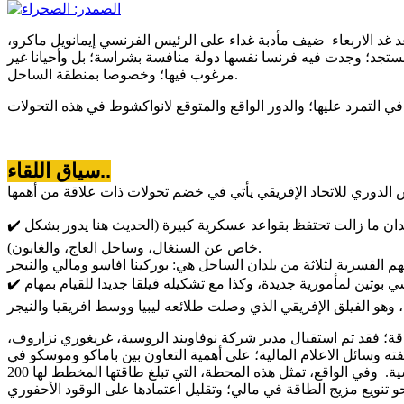
 غد الاربعاء ضيف مأدبة غداء على الرئيس الفرنسي إيمانويل ماكرو،
تجد؛ وجدت فيه فرنسا نفسها دولة منافسة بشراسة؛ بل وأحيانا غير
مرغوب فيها؛ وخصوصا بمنطقة الساحل.
سياق اللقاء..
✔️ اقتراب ما يوصف في فرنسا بمراجعة استراتيجية الوجود العسكري في القارة من نهايته؛ وهي الاستراتيجية التي بدأتها باريس منذ أشهر مع بلدان ما زالت تحتفظ بقواعد عسكرية كبيرة (الحديث هنا يدور بشكل
خاص عن السنغال، وساحل العاج، والغابون).
✔️ الاتساع المتسارع لعلاقات موسكو في مناطق النفوذ التقليدي لفرنسا، وهو المسار الذي تتجدد سرعته مع إعادة انتخاب الرئيس الروسي بوتين لمأمورية جديدة، وكذا مع تشكيله فيلقا جديدا للقيام بمهام
اقة؛ فقد تم استقبال مدير شركة نوفاويند الروسية، غريغوري نزاروف،
 كما وصفته وسائل الاعلام المالية؛ على أهمية التعاون بين باماكو وموسكو في
مجال الطاقة المتجددة، مضيفة أن اللقاء تميز بمناقشات مثمرة حول الفرص التي يوفرها مشروع محطة سانانكوروبا للطاقة الشمسية. وفي الواقع، تمثل هذه المحطة، التي تبلغ طاقتها المخطط لها 200