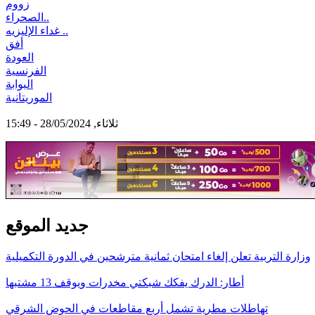
زووم
الصحراء..
غداء الإليزيه ..
أفق
العودة
الفرنسية
البوابة
الموريتانية
ثلاثاء, 28/05/2024 - 15:49
جديد الموقع
وزارة التربية تعلن إلغاء امتحان ثمانية مترشحين في الدورة التكميلية
أطار: الدرك يفكك شبكتي مخدرات ويوقف 13 مشتبها
تهاطلات مطرية تشمل أربع مقاطعات في الحوض الشرقي