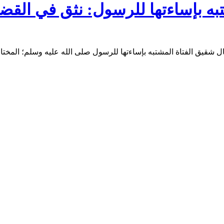
ه بإساءتها للرسول: نثق في القضاء