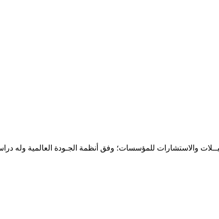
حـلـيــلات والاستشارات للمؤسسات؛ وفق أنظمة الجـودة العالمية وله درا
المقر: شارع نيلسون مانيدلا - الحي الجامعي 56 تفرغ زينة - انواكشوط