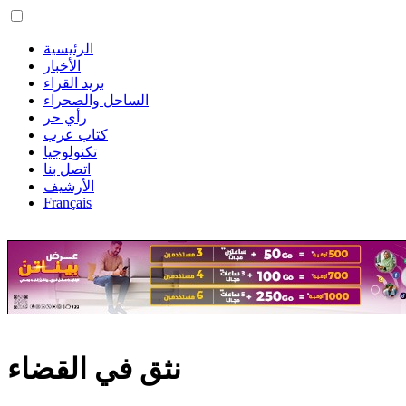
الرئيسية
الأخبار
بريد القراء
الساحل والصحراء
رأي حر
كتاب عرب
تكنولوجيا
اتصل بنا
الأرشيف
Français
نثق في القضاء