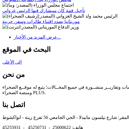
تأجيل قمة كان سيشارك فيها الرئيس غزواني
موريتانيا بصدد اقتناء طائرات وسفن حربية
عرض المزيد من الأخبار...
البحث في الموقع
إلى الأعلى
من نحن
سات وتقاريــر منشــورة في جميع المجــالات؛ يتبع له موقــع الصحراء
ومنصة الصحراء PLUS.
اتصل بنا
هاتف: 25000622 - 45250731 - 45255931