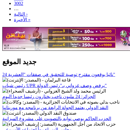
3002
…
التالية ›
الأخيرة »
جديد الموقع
24 نائبا يوقعون مقترح توصية للتحقيق في صفقات "العشرية"
رئيس شباب UPR يرفض وصف غزواني بـ"رئيس الدولة"
الجزائر: 24 مليون ناخب يختارون رئيسا جديدا اليوم
النقد الدولي يعتمد الجولة الرابعة من برنامجه مع موريتانيا
الحزب الحاكم يوصي نوابه بالتصويت على مشروع الميزانية
مجلس الوزراء يبدأ اجتماعه الأسبوعي