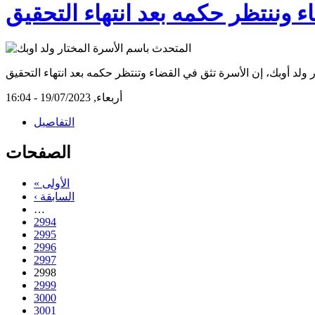
 وننتظر حكمه بعد انتهاء التحقيق
أربعاء, 19/07/2023 - 16:04
التفاصيل
الصفحات
« الأولى
‹ السابقة
…
2994
2995
2996
2997
2998
2999
3000
3001