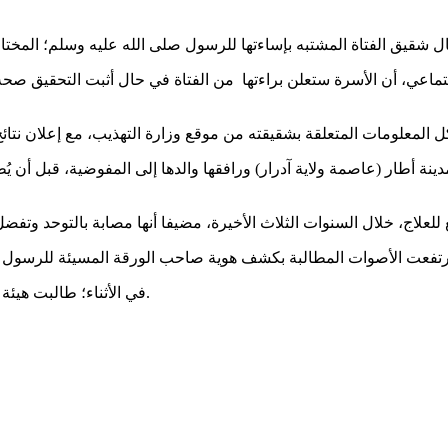
عي، أن الأسرة ستعلن براءتها من الفتاة في حال أثبت التحقيق صحة تو
نة أطار (عاصمة ولاية آدرار) ورافقها والدها إلى المفوضية، قبل أن ي
في الأثناء؛ طالبت هيئة العلماء الموريتانيين بـ"قتل" صاحب الإساءة، في حال ثبتت عليه التهم.