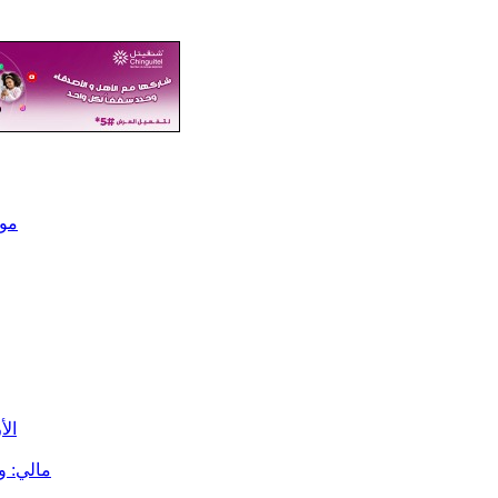
مور
الأرصا
مالي: وصول 840 شاحنة محملة بالمحروق