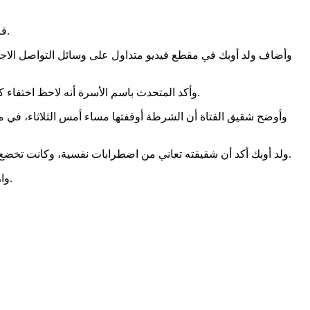
قال شقيق الفتاة المشتبه بإساءتها للرسول صلى الله عليه وسلم؛ المختار ولد أوبك، إن الأسرة تثق في القضاء وتنتظر حكمه بعد انتهاء التحقيق.
وأضاف ولد أوبك في مقطع فيديو متداول على وسائل التواصل الاجتما
وأكد المتحدث باسم الأسرة أنه لاحظ اختفاء كل المعلومات المتعلقة بشقيقته من موقع وزارة التهذيب، مع إعلان نتائج الباكلوريا، وهو ما دفعه لمواجهتها بالورقة، لتؤكد أنها ليست من كتبها.
وأوضح شقيق الفتاة أن الشرطة أوقفتها مساء أمس الثلاثاء، في مدي
ولد أوبك أكد أن شقيقته تعاني من اضطرابات نفسية، وكانت تخضع للعلاج، خلال السنوات الثلاث الأخيرة، مضيفا أنها مصابة بالتوحد وتفضل البقاء وحدها بعيدا عن أفراد العائلة وصديقاتها وزميلاتها في المدرسة.
وارتفعت الأصوات المطالبة بكشف هوية صاحب الورقة المسيئة للرسول صلى الله عليه وسلم، والتي تضمنتها ورقة إجابة في امتحان الباكلوريا.