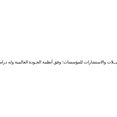
حـلـيــلات والاستشارات للمؤسسات؛ وفق أنظمة الجـودة العالمية وله درا
المقر: شارع نيلسون مانيدلا - الحي الجامعي 56 تفرغ زينة - انواكشوط