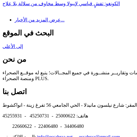
الكونغو: تفشٍ قياسي لإيبولا وسط مخاوف من سلالة بلا علاج
عرض المزيد من الأخبار...
البحث في الموقع
إلى الأعلى
من نحن
سات وتقاريــر منشــورة في جميع المجــالات؛ يتبع له موقــع الصحراء
ومنصة الصحراء PLUS.
اتصل بنا
هاتف: 25000622 - 45250731 - 45255931
22660622 - 22406480 - 34406480
essahraa@gmail.com
-
info@essahraa.net
البريد الالكتروني: