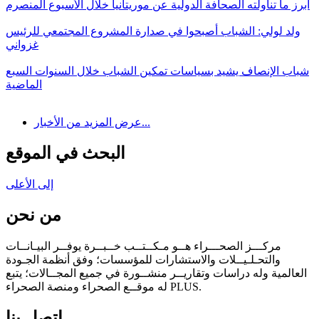
أبرز ما تناولته الصحافة الدولية عن موريتانيا خلال الأسبوع المنصرم
ولد لولي: الشباب أصبحوا في صدارة المشروع المجتمعي للرئيس
غزواني
شباب الإنصاف يشيد بسياسات تمكين الشباب خلال السنوات السبع
الماضية
عرض المزيد من الأخبار...
البحث في الموقع
إلى الأعلى
من نحن
مركـــز الصحـــراء هــو مـكــتــب خــبــرة يوفــر البيـانــات
والتحـلـيــلات والاستشارات للمؤسسات؛ وفق أنظمة الجـودة
العالمية وله دراسات وتقاريــر منشــورة في جميع المجــالات؛ يتبع
له موقــع الصحراء ومنصة الصحراء PLUS.
اتصل بنا