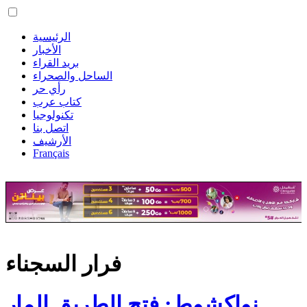
الرئيسية
الأخبار
بريد القراء
الساحل والصحراء
رأي حر
كتاب عرب
تكنولوجيا
اتصل بنا
الأرشيف
Français
فرار السجناء
نواكشوط: فتح الطريق المار