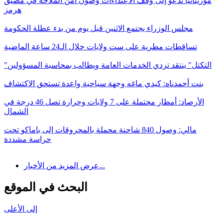
موريتانيا تدعو إلى وقف الاعتداءات وصون أمن الملاحة في مضيق
هرمز
مجلس الوزراء يجتمع الاثنين قبل يوم من بدء عطلة الحكومة
تساقطات مطرية على ست ولايات خلال الـ24 ساعة الماضية
"التكتل" ينتقد تردي الخدمات العامة ويطالب بمحاسبة المسؤولين
بنت أحمدناه: كيدي ماغه وجهة سياحية واعدة تستحق الاكتشاف
الأرصاد: أمطار محتملة على 7 ولايات وحرارة تصل 46 درجة في
الشمال
مالي: وصول 840 شاحنة محملة بالمحروقات إلى باماكو تحت
حراسة مشددة
عرض المزيد من الأخبار...
البحث في الموقع
إلى الأعلى