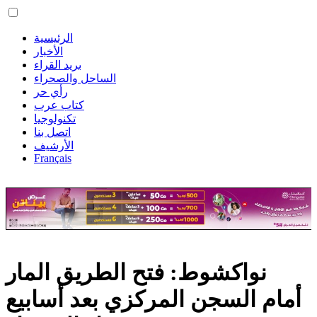
الرئيسية
الأخبار
بريد القراء
الساحل والصحراء
رأي حر
كتاب عرب
تكنولوجيا
اتصل بنا
الأرشيف
Français
نواكشوط: فتح الطريق المار
أمام السجن المركزي بعد أسابيع