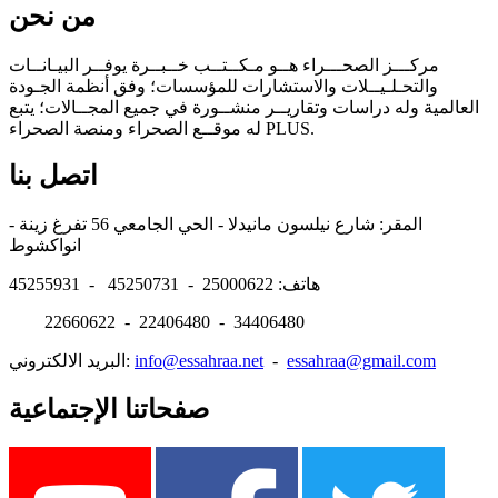
من نحن
مركـــز الصحـــراء هــو مـكــتــب خــبــرة يوفــر البيـانــات
والتحـلـيــلات والاستشارات للمؤسسات؛ وفق أنظمة الجـودة
العالمية وله دراسات وتقاريــر منشــورة في جميع المجــالات؛ يتبع
له موقــع الصحراء ومنصة الصحراء PLUS.
اتصل بنا
المقر: شارع نيلسون مانيدلا - الحي الجامعي 56 تفرغ زينة -
انواكشوط
هاتف: 25000622 - 45250731 - 45255931
22660622 - 22406480 - 34406480
essahraa@gmail.com
-
info@essahraa.net
البريد الالكتروني:
صفحاتنا الإجتماعية