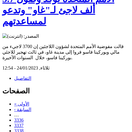
ألف لاجئ لـ"غاو" وتدعو
لمساعدتهم
قالت مفوضية الأمم المتحدة لشؤون اللاجئين إن 3700 لاجيء من
مالي وبوركينا فاسو فروا إلى مدينة غاو، في ثالث تهجير للاجئي
بوركينا فاسو، خلال السنوات الأخيرة.
ثلاثاء, 24/01/2023 - 12:54
التفاصيل
الصفحات
« الأولى
‹ السابقة
…
3336
3337
3338