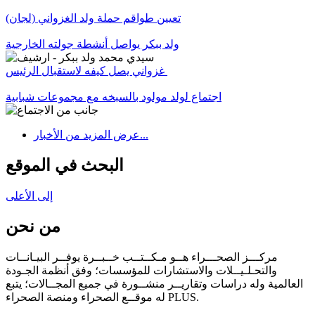
تعيين طواقم حملة ولد الغزواني (لجان)
ولد ببكر يواصل أنشطة جولته الخارجية
غزواني يصل كيفه لاستقبال الرئيس
اجتماع لولد مولود بالسبخه مع مجموعات شبابية
عرض المزيد من الأخبار...
البحث في الموقع
إلى الأعلى
من نحن
مركـــز الصحـــراء هــو مـكــتــب خــبــرة يوفــر البيـانــات
والتحـلـيــلات والاستشارات للمؤسسات؛ وفق أنظمة الجـودة
العالمية وله دراسات وتقاريــر منشــورة في جميع المجــالات؛ يتبع
له موقــع الصحراء ومنصة الصحراء PLUS.