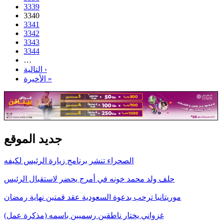
3339
3340
3341
3342
3343
3344
…
التالية ›
الأخيرة »
جديد الموقع
الصحراء تنشر برنامج زيارة الرئيس لكيفه
حلف ولد محمد خونه في أمرج يحضر لاستقبال الرئيس
موريتانيا ترحب بدعوة السعودية عقد قمتين نهاية رمضان
غزواني يختار ناطقين رسميين باسمه (مذكرة عمل)