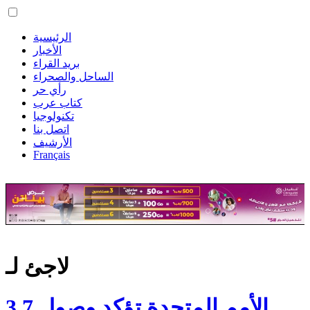
الرئيسية
الأخبار
بريد القراء
الساحل والصحراء
رأي حر
كتاب عرب
تكنولوجيا
اتصل بنا
الأرشيف
Français
لاجئ لـ
الأمم المتحدة تؤكد وصول 3.7