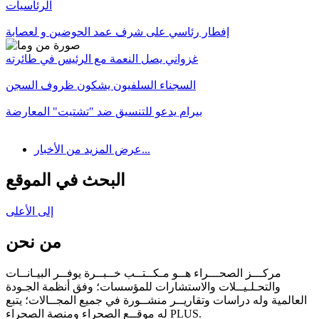
الرئاسيات
إفطار رئاسي على شرف عمد الحوضين و لعصابة
غزواني يصل النعمة مع الرئيس في طائرته
السجناء السلفيون يشكون ظروف السجن
بيرام يدعو للتنسيق ضد "تشتيت" المعارضة
عرض المزيد من الأخبار...
البحث في الموقع
إلى الأعلى
من نحن
مركـــز الصحـــراء هــو مـكــتــب خــبــرة يوفــر البيـانــات
والتحـلـيــلات والاستشارات للمؤسسات؛ وفق أنظمة الجـودة
العالمية وله دراسات وتقاريــر منشــورة في جميع المجــالات؛ يتبع
له موقــع الصحراء ومنصة الصحراء PLUS.