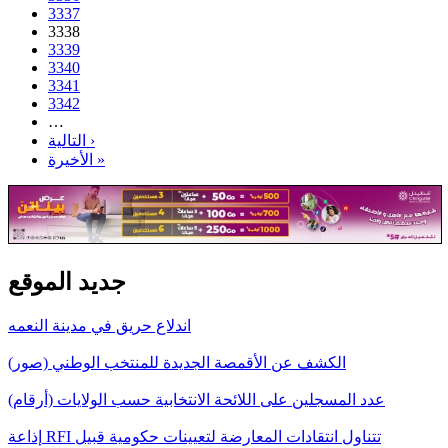
3337
3338
3339
3340
3341
3342
…
التالية ›
الأخيرة »
جديد الموقع
اندلاع حريق في مدينة النعمه
الكشف عن الأقمصة الجديدة للمنتخب الوطني (صور)
عدد المسجلين على اللائحة الانتخابية حسب الولايات (أرقام)
إذاعة RFI تتناول انتقادات المعارضة لتعيينات حكومية قبيل