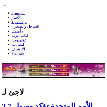
الرئيسية
الأخبار
بريد القراء
الساحل والصحراء
رأي حر
كتاب عرب
تكنولوجيا
اتصل بنا
الأرشيف
Français
لاجئ لـ
الأمم المتحدة تؤكد وصول 3.7