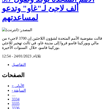
ألف لاجئ لـ"غاو" وتدعو
لمساعدتهم
قالت مفوضية الأمم المتحدة لشؤون اللاجئين إن 3700 لاجيء من
مالي وبوركينا فاسو فروا إلى مدينة غاو، في ثالث تهجير للاجئي
بوركينا فاسو، خلال السنوات الأخيرة.
ثلاثاء, 24/01/2023 - 12:54
التفاصيل
الصفحات
« الأولى
‹ السابقة
…
3334
3335
3336