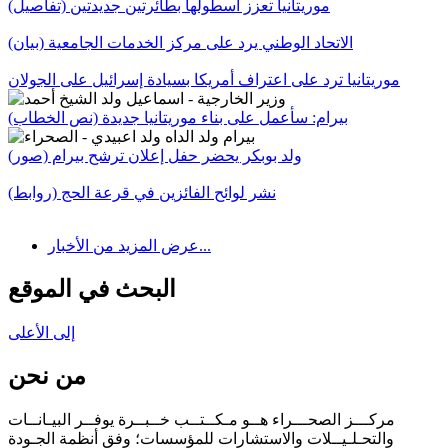
موريتانيا تعزز أسطولها بطائرتين جديدتين (تفاصيل)
الاتحاد الوطني يرد على مركز الخدمات الجامعية (بيان)
موريتانيا ترد على اعتراف أمريكا بسيادة إسرائيل على الجولان
بيرام: سأعمل على بناء موريتانيا جديدة (نص الخطاب)
ولد بوبكر يحضر حفل إعلان ترشح بيرام (صور)
نشر لوائح الفائزين في قرعة الحج (روابط)
عرض المزيد من الأخبار...
البحث في الموقع
إلى الأعلى
من نحن
مركـــز الصحـــراء هــو مـكــتــب خــبــرة يوفــر البيـانــات
والتحـلـيــلات والاستشارات للمؤسسات؛ وفق أنظمة الجـودة