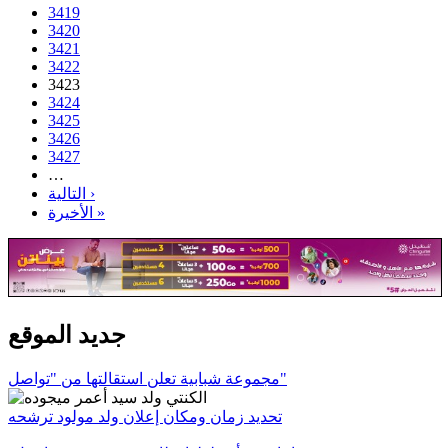
3419
3420
3421
3422
3423
3424
3425
3426
3427
…
التالية ›
الأخيرة »
جديد الموقع
مجموعة شبابية تعلن استقالتها من "تواصل"
تحديد زمان ومكان إعلان ولد مولود ترشحه