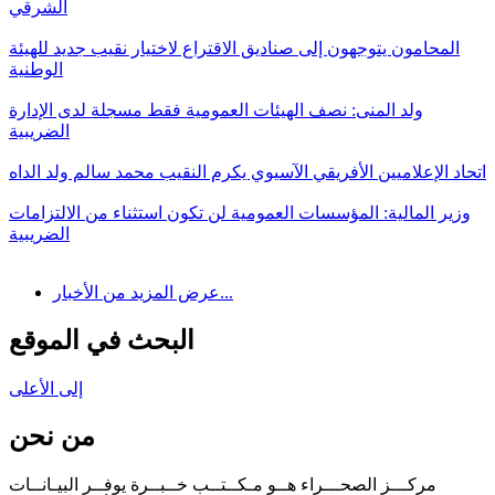
الشرقي
المحامون يتوجهون إلى صناديق الاقتراع لاختيار نقيب جديد للهيئة
الوطنية
ولد المنى: نصف الهيئات العمومية فقط مسجلة لدى الإدارة
الضريبية
اتحاد الإعلاميين الأفريقي الآسيوي يكرم النقيب محمد سالم ولد الداه
وزير المالية: المؤسسات العمومية لن تكون استثناء من الالتزامات
الضريبية
عرض المزيد من الأخبار...
البحث في الموقع
إلى الأعلى
من نحن
مركـــز الصحـــراء هــو مـكــتــب خــبــرة يوفــر البيـانــات