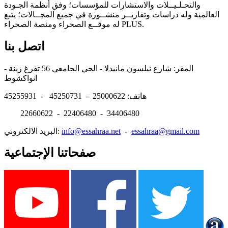
والتحـلـيــلات والاستشارات للمؤسسات؛ وفق أنظمة الجـودة
العالمية وله دراسات وتقاريــر منشــورة في جميع المجــالات؛ يتبع
له موقــع الصحراء ومنصة الصحراء PLUS.
اتصل بنا
المقر: شارع نيلسون مانيدلا - الحي الجامعي 56 تفرغ زينة -
انواكشوط
هاتف: 25000622 - 45250731 - 45255931
22660622 - 22406480 - 34406480
essahraa@gmail.com
-
info@essahraa.net
البريد الالكتروني:
صفحاتنا الإجتماعية