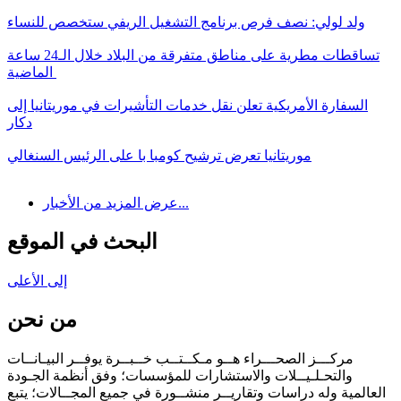
ولد لولي: نصف فرص برنامج التشغيل الريفي ستخصص للنساء
تساقطات مطرية على مناطق متفرقة من البلاد خلال الـ24 ساعة
الماضية
السفارة الأمريكية تعلن نقل خدمات التأشيرات في موريتانيا إلى
دكار
موريتانيا تعرض ترشيح كومبا با على الرئيس السنغالي
عرض المزيد من الأخبار...
البحث في الموقع
إلى الأعلى
من نحن
مركـــز الصحـــراء هــو مـكــتــب خــبــرة يوفــر البيـانــات
والتحـلـيــلات والاستشارات للمؤسسات؛ وفق أنظمة الجـودة
العالمية وله دراسات وتقاريــر منشــورة في جميع المجــالات؛ يتبع