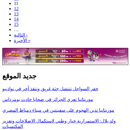
11
12
13
14
15
…
التالية ›
الأخيرة »
جديد الموقع
خفر السواحل تنتشل جثة غريق وتنقذ آخر في نواذيبو
موريتانيا تعزي الجزائر في ضحايا حادث بومرداس
موريتانيا تدين الهجوم على سفينتين في ميناء دمياط المصري
ولد بلال: الاستمرارية خيار وطني لاستكمال الإصلاحات وتعزيز
المكتسبات