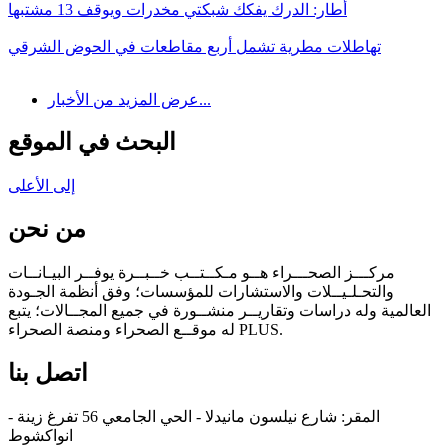
أطار: الدرك يفكك شبكتي مخدرات ويوقف 13 مشتبها
تهاطلات مطرية تشمل أربع مقاطعات في الحوض الشرقي
عرض المزيد من الأخبار...
البحث في الموقع
إلى الأعلى
من نحن
مركـــز الصحـــراء هــو مـكــتــب خــبــرة يوفــر البيـانــات
والتحـلـيــلات والاستشارات للمؤسسات؛ وفق أنظمة الجـودة
العالمية وله دراسات وتقاريــر منشــورة في جميع المجــالات؛ يتبع
له موقــع الصحراء ومنصة الصحراء PLUS.
اتصل بنا
المقر: شارع نيلسون مانيدلا - الحي الجامعي 56 تفرغ زينة -
انواكشوط