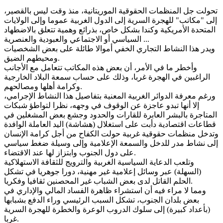
تحولت جل المنظمات الحقوقية الموريتانية، منذ وقت ليس بالقصير،
إلى "مكاتب" للهجرة السرية إلى الدول الغربية عموما وإلى الولايات
المتحدة الأمريكية وكندا بشكل خاص، بذرائع وهمية تتعلق بالاضطهاد
السياسي أو الاجتماعي والعبودية والعنصرية ...
ويدر هذا النشاط التجاري الخفي أموالا طائلة على بعض الشخصيات
ومحيطهم الضيق.
وأخطر ما في الأمر، أن بعض هذه المكاتب تتعامل مع الأجانب
الراغبين في الهجرة غربا، وذلك على حساب سمعة البلاد الخارجية
وكرامة أهلها ومصالحهم.
ورغم معرفة الدوائر الغربية المعنية بتفاصيل هذا النشاط الإجرامي،
إلا أنها تبدو عاجزة عن الوقوف في وجهه، نظرا لتواطؤ شبكات
المتاجرة بالبشر العابرة للقارات والحدود وجشع بعض المشغلين في
قطاعات اقتصادية دأبت على استغلال (هشاشة) اليد العاملة الوافدة
وتدخل منظمات حقوقية غربية حولت الكفاح من أجل كرامة الإنسان
إلى نشاط مدر للدخل والسمعة الإعلامية وإلى وسيلة ضغط سياسي
على دول الجنوب وابتزاز لها عند الاقتضاء.
وتلعب الدعاية السياسية الغربية والترويج للثقافة الاستهلاكية
(السهلة) عبر وسائل إعلامية غير مهنية، دورا جوهريا في تشكل
الحلم القاتل لدى بعض الشباب غير المحصنين ثقافيا وفكريا.
ومما لا مراء فيه أن استشراء ظاهرة الفساد المالي والإداري في
بعض بلدان الجنوب، تشكل السبب الرئيسي وراء الدفع بشبابها
(بأعداد كبيرة) إلى سلوك الدروب الوعرة والخطرة للهجرة السرية
غربا.