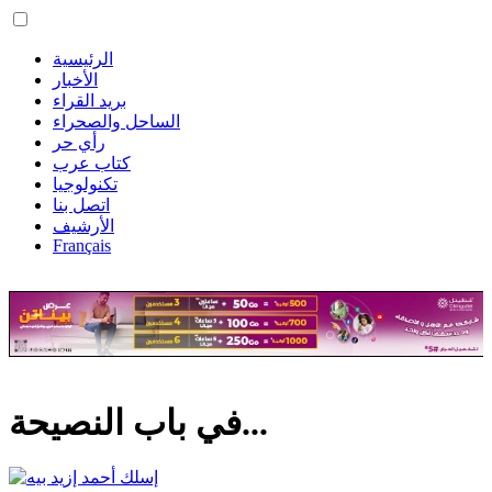
الرئيسية
الأخبار
بريد القراء
الساحل والصحراء
رأي حر
كتاب عرب
تكنولوجيا
اتصل بنا
الأرشيف
Français
في باب النصيحة...