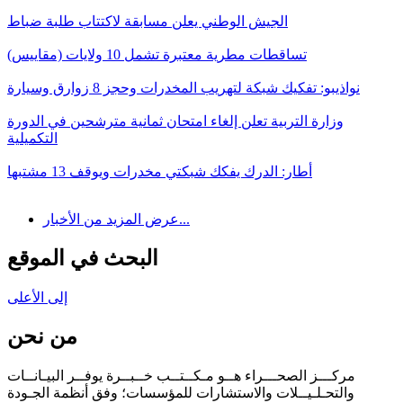
الجيش الوطني يعلن مسابقة لاكتتاب طلبة ضباط
تساقطات مطرية معتبرة تشمل 10 ولايات (مقاييس)
نواذيبو: تفكيك شبكة لتهريب المخدرات وحجز 8 زوارق وسيارة
وزارة التربية تعلن إلغاء امتحان ثمانية مترشحين في الدورة
التكميلية
أطار: الدرك يفكك شبكتي مخدرات ويوقف 13 مشتبها
عرض المزيد من الأخبار...
البحث في الموقع
إلى الأعلى
من نحن
مركـــز الصحـــراء هــو مـكــتــب خــبــرة يوفــر البيـانــات
والتحـلـيــلات والاستشارات للمؤسسات؛ وفق أنظمة الجـودة