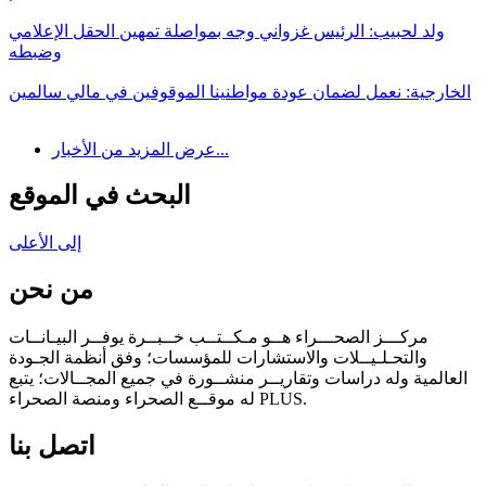
ولد لحبيب: الرئيس غزواني وجه بمواصلة تمهين الحقل الإعلامي
وضبطه
الخارجية: نعمل لضمان عودة مواطنينا الموقوفين في مالي سالمين
عرض المزيد من الأخبار...
البحث في الموقع
إلى الأعلى
من نحن
مركـــز الصحـــراء هــو مـكــتــب خــبــرة يوفــر البيـانــات
والتحـلـيــلات والاستشارات للمؤسسات؛ وفق أنظمة الجـودة
العالمية وله دراسات وتقاريــر منشــورة في جميع المجــالات؛ يتبع
له موقــع الصحراء ومنصة الصحراء PLUS.
اتصل بنا