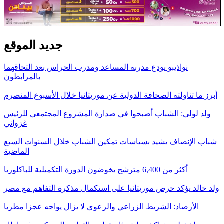
جديد الموقع
نواذيبو يودع مدربه المساعد ومدرب الحراس بعد التحاقهما
بالمرابطون
أبرز ما تناولته الصحافة الدولية عن موريتانيا خلال الأسبوع المنصرم
ولد لولي: الشباب أصبحوا في صدارة المشروع المجتمعي للرئيس
غزواني
شباب الإنصاف يشيد بسياسات تمكين الشباب خلال السنوات السبع
الماضية
أكثر من 6,400 مترشح يخوضون الدورة التكميلية للباكلوريا
ولد خالد يؤكد حرص موريتانيا على استكمال مذكرة التفاهم مع مصر
الأرصاد: الشريط الزراعي والرعوي لا يزال يواجه عجزا مطريا