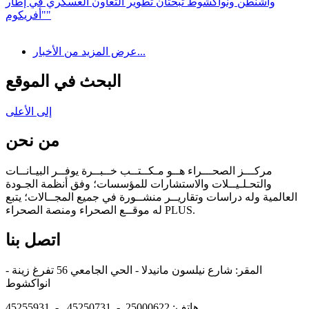
واشنطن ونواكشوط تبحثان تطوير التعاون العسكري في إطار
"أفريكوم"
عرض المزيد من الأخبار...
البحث في الموقع
إلى الأعلى
من نحن
مركـــز الصحـــراء هــو مـكــتــب خــبــرة يوفــر البيـانــات
والتحـلـيــلات والاستشارات للمؤسسات؛ وفق أنظمة الجـودة
العالمية وله دراسات وتقاريــر منشــورة في جميع المجــالات؛ يتبع
له موقــع الصحراء ومنصة الصحراء PLUS.
اتصل بنا
المقر: شارع نيلسون مانيدلا - الحي الجامعي 56 تفرغ زينة -
انواكشوط
هاتف: 25000622 - 45250731 - 45255931